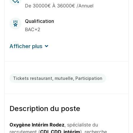
De 30000€ À 36000€ /Annuel
Qualification
BAC+2
Expérience
Afficher plus
2-5 Ans
Durée de mission
Indéterminée
Tickets restaurant, mutuelle, Participation
Description du poste
Oxygène Intérim Rodez
, spécialiste du
recrutement (
CDI, CDD, intérim
), recherche