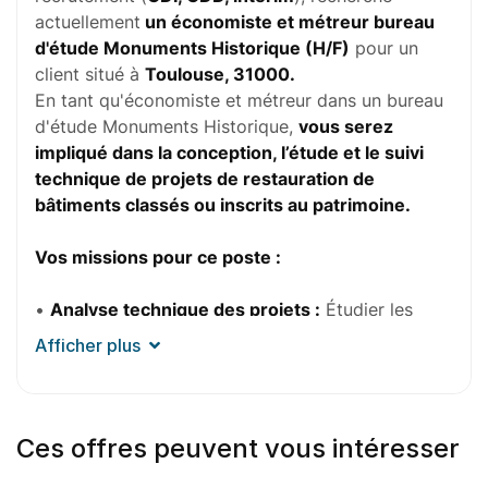
actuellement
un économiste et métreur bureau
d'étude Monuments Historique (H/F)
pour un
client situé à
Toulouse, 31000.
En tant qu'économiste et métreur dans un bureau
d'étude Monuments Historique,
vous serez
impliqué dans la conception, l’étude et le suivi
technique de projets de restauration de
bâtiments classés ou inscrits au patrimoine.
Vos missions pour ce poste :
•
Analyse technique des projets :
Étudier les
dossiers techniques, les plans d’architecte et les
Afficher plus
contraintes liées aux bâtiments historiques.
•
Réalisation des plans et dossiers d'exécution :
Produire les mémoires techniques nécessaires aux
Ces offres peuvent vous intéresser
réponses aux appels d'offres. Produire les