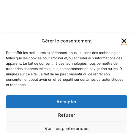
mémoires de fin de chantiers.
•
Réaliser ou vérifier les métrés des appels
d'offres ou des consultations :
Établir les devis et
factures en collaboration avec les conducteurs de
travaux
Gérer le consentement
•
Suivi de chantier :
Assurer le lien entre les
Pour offrir les meilleures expériences, nous utilisons des technologies
architectes, les entreprises et les services de l’État
Notre politique
telles que les cookies pour stocker et/ou accéder aux informations des
appareils. Le fait de consentir à ces technologies nous permettra de
pour le bon déroulement du chantier.
traiter des données telles que le comportement de navigation ou les ID
uniques sur ce site. Le fait de ne pas consentir ou de retirer son
Nos agences
Alerte emploi
Le profil pour ce poste :
consentement peut avoir un effet négatif sur certaines caractéristiques
et fonctions.
Inscrivez-vous pour recevoir des alertes
• Connaissance en patrimoine bâti ancien :
Vous
Nos autres marques
instantanées sur les nouveaux emplois
avez une expertise ou un fort intérêt pour les
Accepter
pertinents directement dans votre boîte
matériaux traditionnels et les techniques de
Nos réseaux
aux lettres électronique.
Refuser
restauration.
•
Maîtrise des outils DAO/CAO :
Vous maîtrisez
Voir les préférences
AutoCAD ou équivalent pour la production de
Subcrible