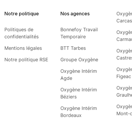
Notre politique
Nos agences
Oxygèn
Carca
Politiques de
Bonnefoy Travail
Oxygèn
confidentialités
Temporaire
Carma
Mentions légales
BTT Tarbes
Oxygèn
Castre
Notre politique RSE
Groupe Oxygène
Oxygèn
Oxygène Intérim
Figeac
Agde
Oxygèn
Oxygène Intérim
Graulh
Béziers
Oxygèn
Oxygène Intérim
Mont-
Bordeaux