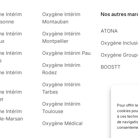
e Intérim
Oxygène Intérim
Nos autres mar
ssonne
Montauban
ATONA
e Intérim
Oxygène Intérim
ux
Montpellier
Oxygène Inclus
e Intérim
Oxygène Intérim Pau
Oxygène Group
s
Oxygène Intérim
BOOSTT
e Intérim
Rodez
Oxygène Intérim
e Intérim
Tarbes
et
Oxygène Intérim
Pour offrir 
e Intérim
Toulouse
cookies pour
à ces techn
de-Marsan
de navigatio
Oxygène Médical
consentement