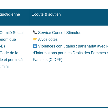
 quotidienne
Écoute & soutien
Comité Social
Service Conseil Stimulus
onomique
A vos côtés
SE)
Violences conjugales : partenariat avec 
Code de la
d’Informations pour les Droits des Femmes 
te et permis à
Familles (CIDFF)
x mini !