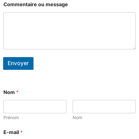
e
Commentaire ou message
*
N
o
m
Envoyer
o
Nom
*
u
*
E
-
m
Prénom
Nom
a
i
E-mail
*
l