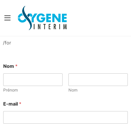
/for
Nom
*
Prénom
Nom
m
E-mail
*
e
s
s
a
g