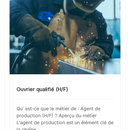
protocoles de sécurité et de qualité en vigueur.
Polyvalent et réactif, il intervient à différentes
étapes du processus de production pour garantir
une efficacité optimale et minimiser les arrêts et
les pertes de production.
Fonctions Principales
Ouvrier qualifié (H/F)
Compétences Requises
Qu' est-ce que le métier de : Agent de
Outils et Technologies ️
production (H/F) ? Aperçu du métier
L'agent de production est un élément clé de
la chaîne…