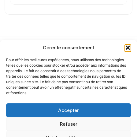
Cet article a été partiellement rédigé à l’aide d’une intelligence artificielle et
vérifié par un auteur humain.
Gérer le consentement
Pour offrir les meilleures expériences, nous utilisons des technologies
Notre politique
telles que les cookies pour stocker et/ou accéder aux informations des
appareils. Le fait de consentir à ces technologies nous permettra de
traiter des données telles que le comportement de navigation ou les ID
uniques sur ce site. Le fait de ne pas consentir ou de retirer son
Nos agences
consentement peut avoir un effet négatif sur certaines caractéristiques
et fonctions.
Nos autres marques
Accepter
Nos réseaux
Refuser