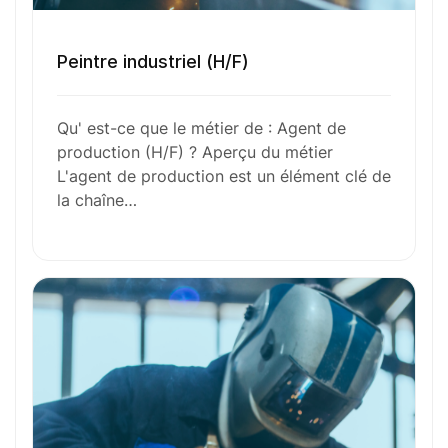
l’aventure avec
nous
?
Peintre industriel (H/F)
N’attendez plus !
Qu' est-ce que le métier de : Agent de
Déposez votre
candidature
production (H/F) ? Aperçu du métier
L'agent de production est un élément clé de
spontanée
la chaîne…
Votre nom
Votre e-mail