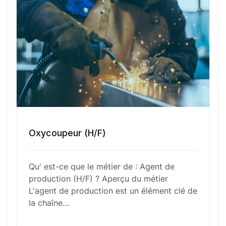
Numéro de téléphone
Sélectionner une agence Oxygène Intérim/ BTT
Votre CV
Glisser & déposer les fichiers ici
Oxycoupeur (H/F)
ou
Parcourir les fichiers
Qu' est-ce que le métier de : Agent de
0
sur 1
production (H/F) ? Aperçu du métier
L'agent de production est un élément clé de
J'
accepte les
mentions légales
et la
politique
la chaîne…
de confidentialité
.