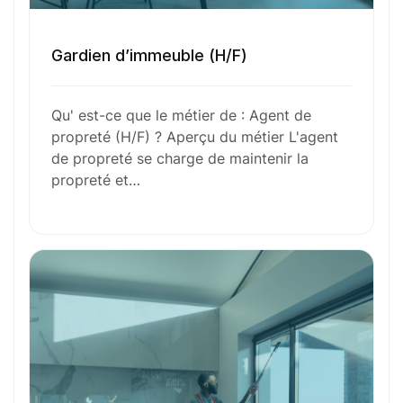
Envie de commencer
Gardien d’immeuble (H/F)
l’aventure avec
nous
?
Qu' est-ce que le métier de : Agent de
N’attendez plus !
propreté (H/F) ? Aperçu du métier L'agent
de propreté se charge de maintenir la
Déposez votre
candidature
propreté et…
spontanée
Votre nom
Votre e-mail