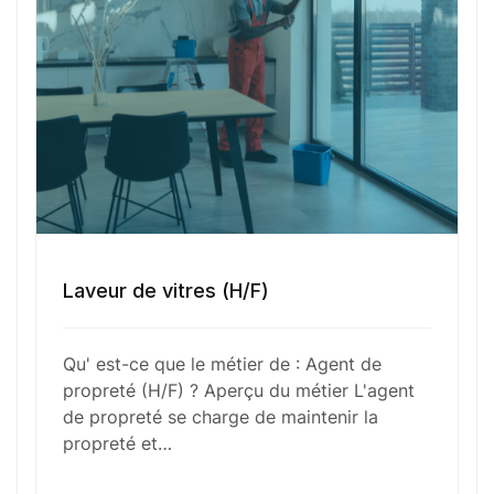
Numéro de téléphone
Sélectionner une agence Oxygène Intérim/ BTT
Votre CV
Laveur de vitres (H/F)
Glisser & déposer les fichiers ici
Qu' est-ce que le métier de : Agent de
ou
propreté (H/F) ? Aperçu du métier L'agent
Parcourir les fichiers
de propreté se charge de maintenir la
0
sur 1
propreté et…
J'
accepte les
mentions légales
et la
politique