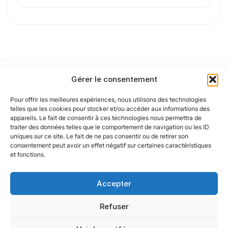
de confidentialité
.
Cet article a été partiellement rédigé à l’aide d’une intelligence artificielle et
vérifié par un auteur humain.
Gérer le consentement
Pour offrir les meilleures expériences, nous utilisons des technologies
Notre politique
telles que les cookies pour stocker et/ou accéder aux informations des
appareils. Le fait de consentir à ces technologies nous permettra de
traiter des données telles que le comportement de navigation ou les ID
uniques sur ce site. Le fait de ne pas consentir ou de retirer son
Nos agences
consentement peut avoir un effet négatif sur certaines caractéristiques
et fonctions.
Nos autres marques
Accepter
Nos réseaux
Refuser