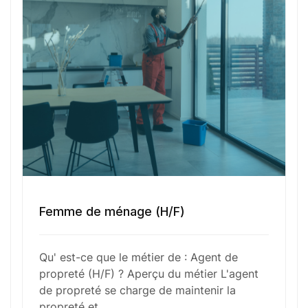
métier exige rigueur, discrétion et efficacité pour
assurer un environnement sain et agréable à tous
les occupants. Les agents de propreté utilisent
souvent des produits spécifiques et des
équipements variés pour mener à bien leurs
missions tout en respectant les normes de
sécurité et d’hygiène en vigueur.
Fonctions Principales
Femme de ménage (H/F)
Compétences Requises
Qu' est-ce que le métier de : Agent de
propreté (H/F) ? Aperçu du métier L'agent
de propreté se charge de maintenir la
Outils et Technologies ️
propreté et…