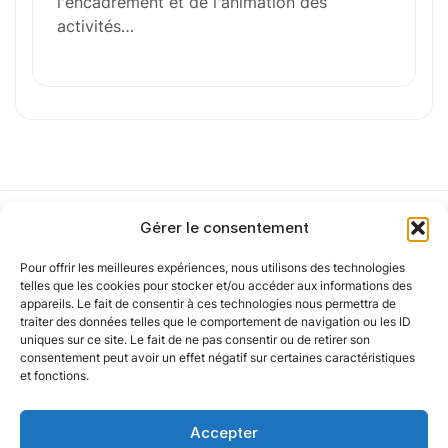
l'encadrement et de l'animation des
activités…
Cet article a été partiellement rédigé à l’aide d’une intelligence artificielle et
vérifié par un auteur humain.
Gérer le consentement
Pour offrir les meilleures expériences, nous utilisons des technologies
Notre politique
telles que les cookies pour stocker et/ou accéder aux informations des
appareils. Le fait de consentir à ces technologies nous permettra de
traiter des données telles que le comportement de navigation ou les ID
uniques sur ce site. Le fait de ne pas consentir ou de retirer son
Nos agences
consentement peut avoir un effet négatif sur certaines caractéristiques
et fonctions.
Nos autres marques
Accepter