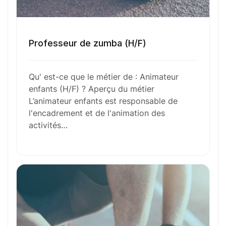
l’aventure avec
nous
?
N’attendez plus !
Professeur de zumba (H/F)
Déposez votre
candidature
Qu' est-ce que le métier de : Animateur
enfants (H/F) ? Aperçu du métier
spontanée
L’animateur enfants est responsable de
l'encadrement et de l'animation des
activités…
Votre nom
Votre e-mail