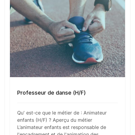
personnel et collectif. Intervenant lors de diverses
occasions comme les centres de loisirs, les
colonies de vacances ou les écoles, il adapte son
approche en fonction des besoins et des âges des
enfants.
Fonctions Principales
Professeur de danse (H/F)
Compétences Requises
Qu' est-ce que le métier de : Animateur
Outils et Technologies ️
enfants (H/F) ? Aperçu du métier
L’animateur enfants est responsable de
l'encadrement et de l'animation des