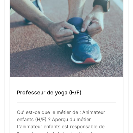
Numéro de téléphone
Sélectionner une agence Oxygène Intérim/ BTT
Votre CV
Glisser & déposer les fichiers ici
ou
Professeur de yoga (H/F)
Parcourir les fichiers
0
sur 1
Qu' est-ce que le métier de : Animateur
J'
accepte les
mentions légales
et la
politique
enfants (H/F) ? Aperçu du métier
de confidentialité
.
L’animateur enfants est responsable de