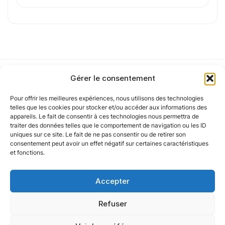
Cet article a été partiellement rédigé à l’aide d’une intelligence artificielle et
vérifié par un auteur humain.
Gérer le consentement
Pour offrir les meilleures expériences, nous utilisons des technologies
Notre politique
telles que les cookies pour stocker et/ou accéder aux informations des
appareils. Le fait de consentir à ces technologies nous permettra de
traiter des données telles que le comportement de navigation ou les ID
uniques sur ce site. Le fait de ne pas consentir ou de retirer son
Nos agences
consentement peut avoir un effet négatif sur certaines caractéristiques
et fonctions.
Nos autres marques
Accepter
Nos réseaux
Refuser