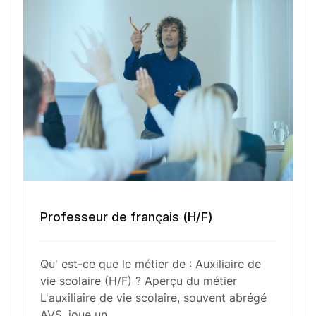
l’adaptation des activités pédagogiques, veille à la
sécurité et au bien-être des enfants, et collabore
étroitement avec les enseignants et les familles
pour garantir un environnement éducatif inclusif et
bienveillant.
Fonctions Principales
Professeur de français (H/F)
Compétences Requises
Qu' est-ce que le métier de : Auxiliaire de
Outils et Technologies ️
vie scolaire (H/F) ? Aperçu du métier
L'auxiliaire de vie scolaire, souvent abrégé
AVS, joue un…