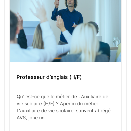
Numéro de téléphone
Sélectionner une agence Oxygène Intérim/ BTT
Votre CV
Glisser & déposer les fichiers ici
Professeur d’anglais (H/F)
ou
Parcourir les fichiers
Qu' est-ce que le métier de : Auxiliaire de
0
sur 1
vie scolaire (H/F) ? Aperçu du métier
L'auxiliaire de vie scolaire, souvent abrégé
J'
accepte les
mentions légales
et la
politique
AVS, joue un…
de confidentialité
.