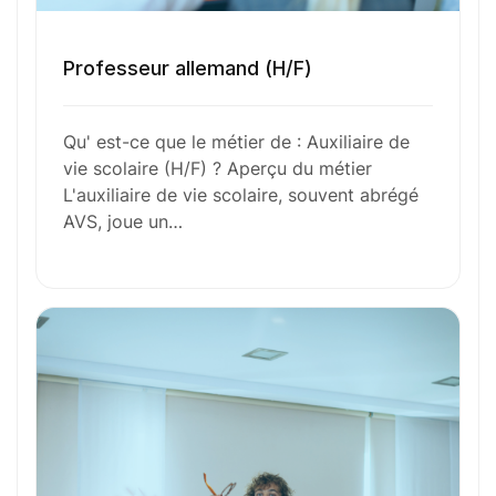
l’aventure avec
nous
?
Professeur allemand (H/F)
N’attendez plus !
Qu' est-ce que le métier de : Auxiliaire de
Déposez votre
candidature
vie scolaire (H/F) ? Aperçu du métier
L'auxiliaire de vie scolaire, souvent abrégé
spontanée
AVS, joue un…
Votre nom
Votre e-mail