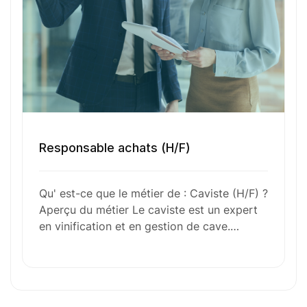
Numéro de téléphone
Sélectionner une agence Oxygène Intérim/ BTT
Responsable achats (H/F)
Votre CV
Qu' est-ce que le métier de : Caviste (H/F) ?
Glisser & déposer les fichiers ici
Aperçu du métier Le caviste est un expert
ou
en vinification et en gestion de cave.…
Parcourir les fichiers
0
sur 1
J'
accepte les
mentions légales
et la
politique
de confidentialité
.