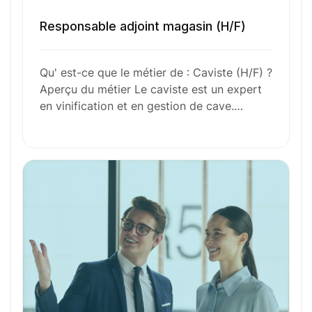
Envie de commencer
Responsable adjoint magasin (H/F)
l’aventure avec
nous
?
Qu' est-ce que le métier de : Caviste (H/F) ?
N’attendez plus !
Aperçu du métier Le caviste est un expert
en vinification et en gestion de cave.…
Déposez votre
candidature
spontanée
Votre nom
Votre e-mail