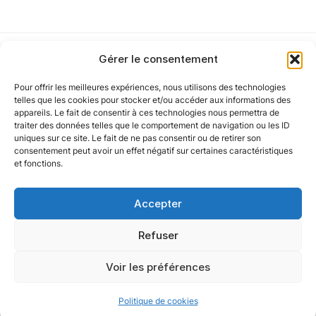
Gérer le consentement
Cet article a été partiellement rédigé à l’aide d’une intelligence artificielle et
vérifié par un auteur humain.
Pour offrir les meilleures expériences, nous utilisons des technologies
Notre politique
telles que les cookies pour stocker et/ou accéder aux informations des
appareils. Le fait de consentir à ces technologies nous permettra de
traiter des données telles que le comportement de navigation ou les ID
uniques sur ce site. Le fait de ne pas consentir ou de retirer son
Nos agences
consentement peut avoir un effet négatif sur certaines caractéristiques
et fonctions.
Nos autres marques
Accepter
Nos réseaux
Refuser
Voir les préférences
@ 2025 Oxygène Groupe. Tous droits réservés.
Politique de cookies