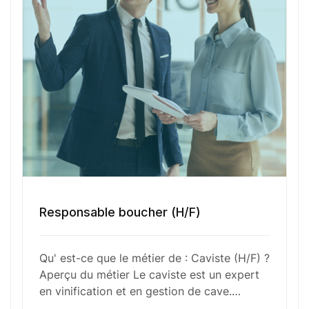
leurs goûts et des occasions. En plus de l’aspect
commercial, le caviste peut organiser des
événements comme des dégustations ou des
soirées thématiques et doit mettre en valeur ses
produits en s’assurant de leur mise en lumière
dans la boutique.
Fonctions Principales
Responsable boucher (H/F)
Compétences Requises
Qu' est-ce que le métier de : Caviste (H/F) ?
Aperçu du métier Le caviste est un expert
Outils et Technologies ️
en vinification et en gestion de cave.…