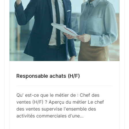
Numéro de téléphone
Sélectionner une agence Oxygène Intérim/ BTT
Votre CV
Responsable achats (H/F)
Glisser & déposer les fichiers ici
Qu' est-ce que le métier de : Chef des
ou
ventes (H/F) ? Aperçu du métier Le chef
Parcourir les fichiers
des ventes supervise l'ensemble des
0
sur 1
activités commerciales d'une…
J'
accepte les
mentions légales
et la
politique