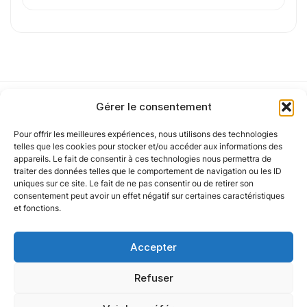
de confidentialité
.
Cet article a été partiellement rédigé à l’aide d’une intelligence artificielle et
vérifié par un auteur humain.
Gérer le consentement
Pour offrir les meilleures expériences, nous utilisons des technologies
Notre politique
telles que les cookies pour stocker et/ou accéder aux informations des
appareils. Le fait de consentir à ces technologies nous permettra de
traiter des données telles que le comportement de navigation ou les ID
uniques sur ce site. Le fait de ne pas consentir ou de retirer son
Nos agences
consentement peut avoir un effet négatif sur certaines caractéristiques
et fonctions.
Nos autres marques
Accepter
Nos réseaux
Refuser