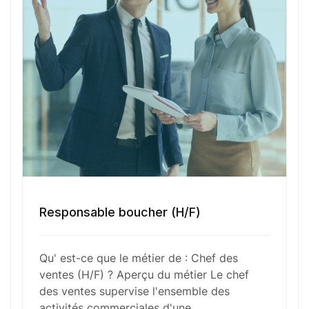
l’équipe commerciale, analyse les performances et
veille à la satisfaction des clients. Expert en
techniques de vente et en gestion d’équipe, il
forme et motive ses collaborateurs, tout en
s’assurant de l’efficacité des processus de vente.
Ses actions contribuent directement à la
croissance et à la rentabilité de l’entreprise.
Fonctions Principales
Responsable boucher (H/F)
Compétences Requises
Qu' est-ce que le métier de : Chef des
ventes (H/F) ? Aperçu du métier Le chef
des ventes supervise l'ensemble des
Outils et Technologies ️
activités commerciales d'une…