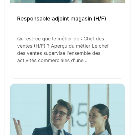
Envie de commencer
Responsable adjoint magasin (H/F)
l’aventure avec
nous
?
Qu' est-ce que le métier de : Chef des
N’attendez plus !
ventes (H/F) ? Aperçu du métier Le chef
des ventes supervise l'ensemble des
Déposez votre
candidature
activités commerciales d'une…
spontanée
Votre nom
Votre e-mail