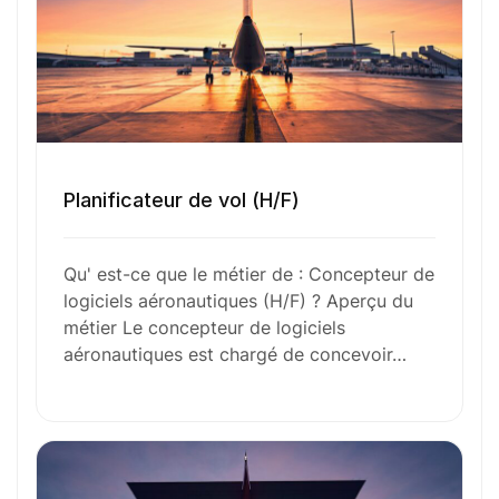
incluent : • l’analyse des besoins fonctionnels et
techniques • la création d’architectures logicielles
robustes • le codage, le test et la maintenance de
logiciels embarqués • la collaboration avec des
ingénieurs aéronautiques pour s’assurer de
l’intégration harmonieuse des logiciels dans les
systèmes de vol. Ce métier requiert un sens aigu
Planificateur de vol (H/F)
de la précision et une connaissance approfondie
des normes de sécurité et de qualité propres au
secteur aéronautique.
Qu' est-ce que le métier de : Concepteur de
logiciels aéronautiques (H/F) ? Aperçu du
métier Le concepteur de logiciels
aéronautiques est chargé de concevoir…
Fonctions Principales
Compétences Requises