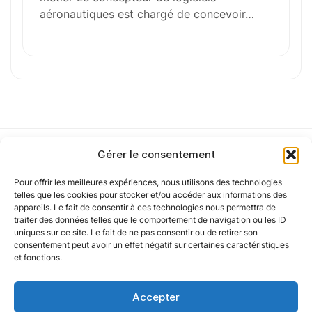
aéronautiques est chargé de concevoir…
Votre e-mail
Numéro de téléphone
Gérer le consentement
Sélectionner une agence Oxygène Intérim/ BTT
Pour offrir les meilleures expériences, nous utilisons des technologies
Notre politique
telles que les cookies pour stocker et/ou accéder aux informations des
appareils. Le fait de consentir à ces technologies nous permettra de
traiter des données telles que le comportement de navigation ou les ID
Votre CV
uniques sur ce site. Le fait de ne pas consentir ou de retirer son
Nos agences
consentement peut avoir un effet négatif sur certaines caractéristiques
et fonctions.
Glisser & déposer les fichiers ici
Nos autres marques
ou
Accepter
Parcourir les fichiers