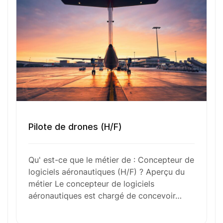
Outils et Technologies ️
Formation et Qualifications
Perspectives de carrière
Pilote de drones (H/F)
Avantages
Qu' est-ce que le métier de : Concepteur de
logiciels aéronautiques (H/F) ? Aperçu du
métier Le concepteur de logiciels
aéronautiques est chargé de concevoir…
Ces métiers peuvent vous intéresser