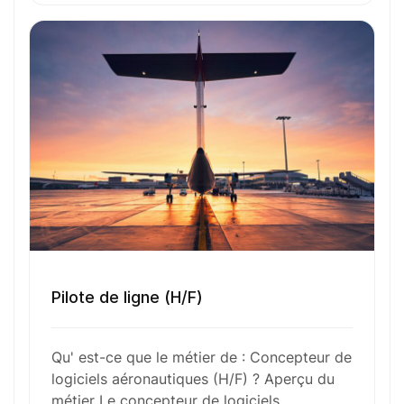
Toutes nos fiches métiers
Envie de commencer
l’aventure avec
nous
?
N’attendez plus !
Déposez votre
candidature
spontanée
Pilote de ligne (H/F)
Qu' est-ce que le métier de : Concepteur de
Votre nom
logiciels aéronautiques (H/F) ? Aperçu du
métier Le concepteur de logiciels