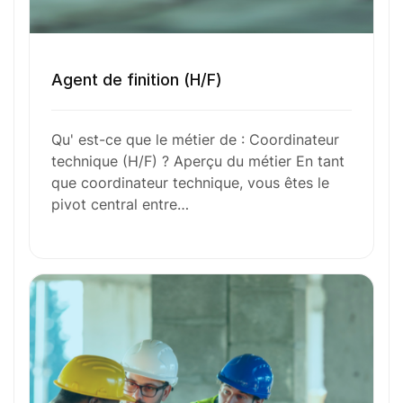
Toutes nos fiches métiers
Agent de finition (H/F)
Envie de commencer
Qu' est-ce que le métier de : Coordinateur
l’aventure avec
nous
?
technique (H/F) ? Aperçu du métier En tant
que coordinateur technique, vous êtes le
N’attendez plus !
pivot central entre…
Déposez votre
candidature
spontanée
Votre nom