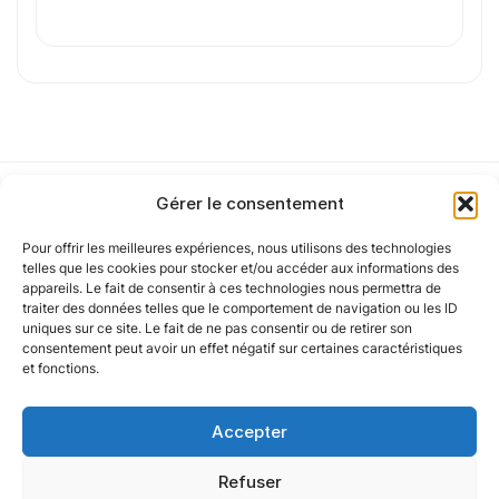
0
sur 1
J'
accepte les
mentions légales
et la
politique
de confidentialité
.
Gérer le consentement
Cet article a été partiellement rédigé à l’aide d’une intelligence artificielle et
vérifié par un auteur humain.
Pour offrir les meilleures expériences, nous utilisons des technologies
Notre politique
telles que les cookies pour stocker et/ou accéder aux informations des
appareils. Le fait de consentir à ces technologies nous permettra de
traiter des données telles que le comportement de navigation ou les ID
uniques sur ce site. Le fait de ne pas consentir ou de retirer son
Nos agences
consentement peut avoir un effet négatif sur certaines caractéristiques
et fonctions.
Nos autres marques
Accepter
Nos réseaux
Refuser