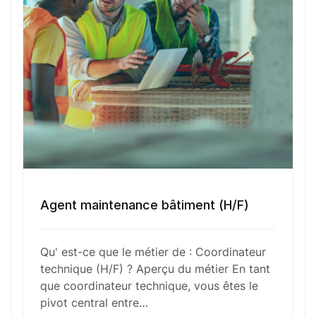
Votre e-mail
Numéro de téléphone
Sélectionner une agence Oxygène Intérim/ BTT
Agent maintenance bâtiment (H/F)
Votre CV
Qu' est-ce que le métier de : Coordinateur
technique (H/F) ? Aperçu du métier En tant
Glisser & déposer les fichiers ici
que coordinateur technique, vous êtes le
ou
pivot central entre…
Parcourir les fichiers