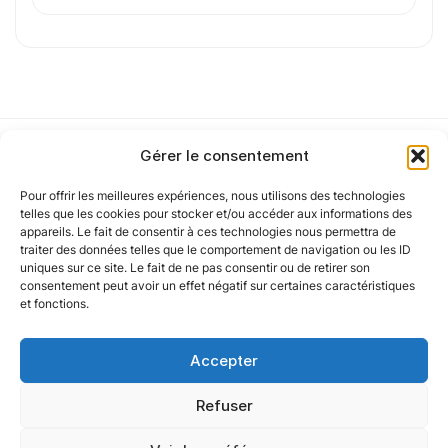
de confidentialité
.
Cet article a été partiellement rédigé à l’aide d’une intelligence artificielle et
vérifié par un auteur humain.
Gérer le consentement
Pour offrir les meilleures expériences, nous utilisons des technologies
Notre politique
telles que les cookies pour stocker et/ou accéder aux informations des
appareils. Le fait de consentir à ces technologies nous permettra de
traiter des données telles que le comportement de navigation ou les ID
uniques sur ce site. Le fait de ne pas consentir ou de retirer son
Nos agences
consentement peut avoir un effet négatif sur certaines caractéristiques
et fonctions.
Nos autres marques
Accepter
Nos réseaux
Refuser