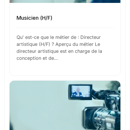
Envie de commencer
Musicien (H/F)
l’aventure avec
nous
?
Qu' est-ce que le métier de : Directeur
N’attendez plus !
artistique (H/F) ? Aperçu du métier Le
directeur artistique est en charge de la
Déposez votre
candidature
conception et de…
spontanée
Votre nom
Votre e-mail