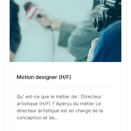
Numéro de téléphone
Sélectionner une agence Oxygène Intérim/ BTT
Votre CV
Motion designer (H/F)
Glisser & déposer les fichiers ici
Qu' est-ce que le métier de : Directeur
ou
artistique (H/F) ? Aperçu du métier Le
Parcourir les fichiers
directeur artistique est en charge de la
0
sur 1
conception et de…
J'
accepte les
mentions légales
et la
politique