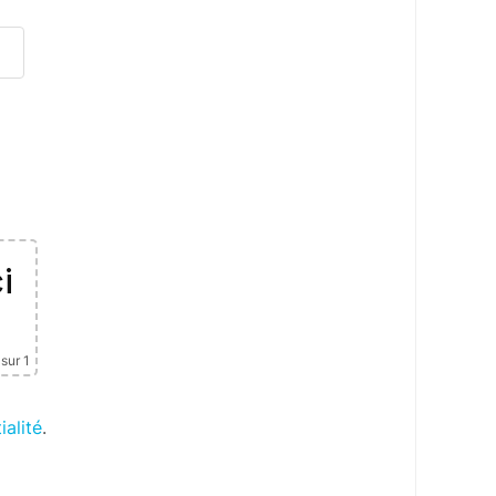
i
sur 1
ialité
.