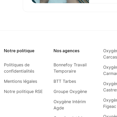
Notre politique
Nos agences
Oxygèn
Carca
Politiques de
Bonnefoy Travail
Oxygèn
confidentialités
Temporaire
Carma
Mentions légales
BTT Tarbes
Oxygèn
Castre
Notre politique RSE
Groupe Oxygène
Oxygèn
Oxygène Intérim
Figeac
Agde
Oxygèn