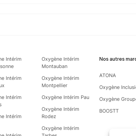
e Intérim
Oxygène Intérim
Nos autres mar
ssonne
Montauban
ATONA
e Intérim
Oxygène Intérim
ux
Montpellier
Oxygène Inclus
e Intérim
Oxygène Intérim Pau
Oxygène Group
s
Oxygène Intérim
BOOSTT
e Intérim
Rodez
Oxygène Intérim
e Intérim
Tarbes