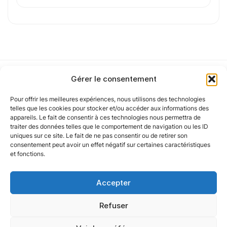
J'
accepte les
mentions légales
et la
politique
de confidentialité
.
Gérer le consentement
Cet article a été partiellement rédigé à l’aide d’une intelligence artificielle et
vérifié par un auteur humain.
Pour offrir les meilleures expériences, nous utilisons des technologies
Notre politique
telles que les cookies pour stocker et/ou accéder aux informations des
appareils. Le fait de consentir à ces technologies nous permettra de
traiter des données telles que le comportement de navigation ou les ID
uniques sur ce site. Le fait de ne pas consentir ou de retirer son
Nos agences
consentement peut avoir un effet négatif sur certaines caractéristiques
et fonctions.
Nos autres marques
Accepter
Nos réseaux
Refuser