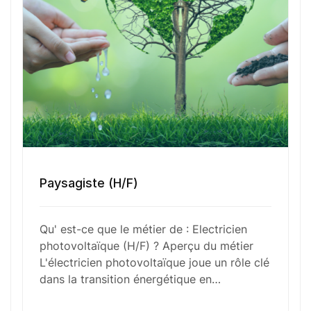
Votre e-mail
Numéro de téléphone
Sélectionner une agence Oxygène Intérim/ BTT
Paysagiste (H/F)
Votre CV
Qu' est-ce que le métier de : Electricien
photovoltaïque (H/F) ? Aperçu du métier
Glisser & déposer les fichiers ici
L'électricien photovoltaïque joue un rôle clé
ou
dans la transition énergétique en…
Parcourir les fichiers
0
sur 1