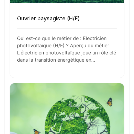
Ouvrier paysagiste (H/F)
Envie de commencer
Qu' est-ce que le métier de : Electricien
l’aventure avec
nous
?
photovoltaïque (H/F) ? Aperçu du métier
L'électricien photovoltaïque joue un rôle clé
N’attendez plus !
dans la transition énergétique en…
Déposez votre
candidature
spontanée
Votre nom