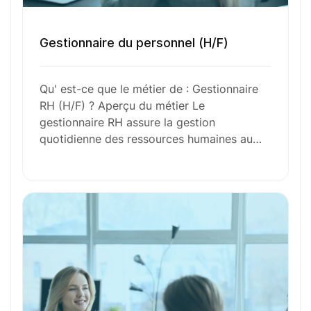
Gestionnaire du personnel (H/F)
Envie de commencer
Qu' est-ce que le métier de : Gestionnaire
l’aventure avec
nous
?
RH (H/F) ? Aperçu du métier Le
gestionnaire RH assure la gestion
N’attendez plus !
quotidienne des ressources humaines au…
Déposez votre
candidature
spontanée
Votre nom