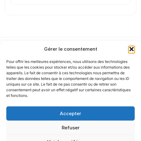
J'
accepte les
mentions légales
et la
politique
de confidentialité
.
Gérer le consentement
Cet article a été partiellement rédigé à l’aide d’une intelligence artificielle et
vérifié par un auteur humain.
Pour offrir les meilleures expériences, nous utilisons des technologies
Notre politique
telles que les cookies pour stocker et/ou accéder aux informations des
appareils. Le fait de consentir à ces technologies nous permettra de
traiter des données telles que le comportement de navigation ou les ID
uniques sur ce site. Le fait de ne pas consentir ou de retirer son
Nos agences
consentement peut avoir un effet négatif sur certaines caractéristiques
et fonctions.
Nos autres marques
Accepter
Nos réseaux
Refuser