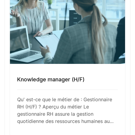
Votre e-mail
Numéro de téléphone
Sélectionner une agence Oxygène Intérim/ BTT
Knowledge manager (H/F)
Votre CV
Qu' est-ce que le métier de : Gestionnaire
RH (H/F) ? Aperçu du métier Le
Glisser & déposer les fichiers ici
gestionnaire RH assure la gestion
ou
quotidienne des ressources humaines au…
Parcourir les fichiers
0
sur 1