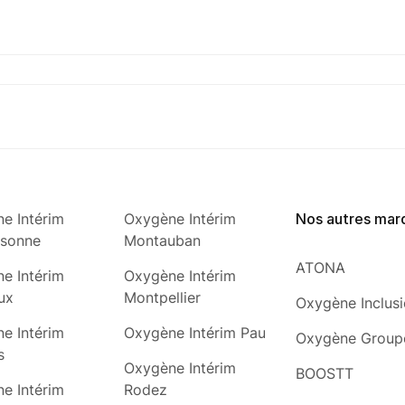
e Intérim
Oxygène Intérim
Nos autres mar
ssonne
Montauban
ATONA
e Intérim
Oxygène Intérim
ux
Montpellier
Oxygène Inclus
e Intérim
Oxygène Intérim Pau
Oxygène Group
s
Oxygène Intérim
BOOSTT
e Intérim
Rodez