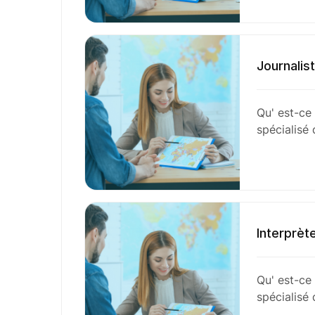
Journalis
Qu' est-ce 
spécialisé
Interprèt
Qu' est-ce 
spécialisé