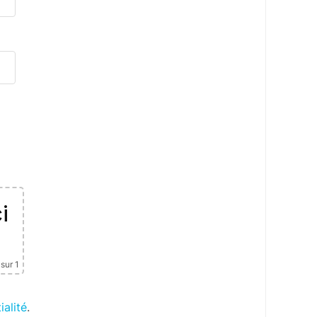
i
sur 1
ialité
.