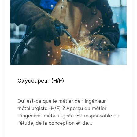
Numéro de téléphone
Sélectionner une agence Oxygène Intérim/ BTT
Oxycoupeur (H/F)
Votre CV
Qu' est-ce que le métier de : Ingénieur
Glisser & déposer les fichiers ici
métallurgiste (H/F) ? Aperçu du métier
ou
L'ingénieur métallurgiste est responsable de
Parcourir les fichiers
l'étude, de la conception et de…
0
sur 1