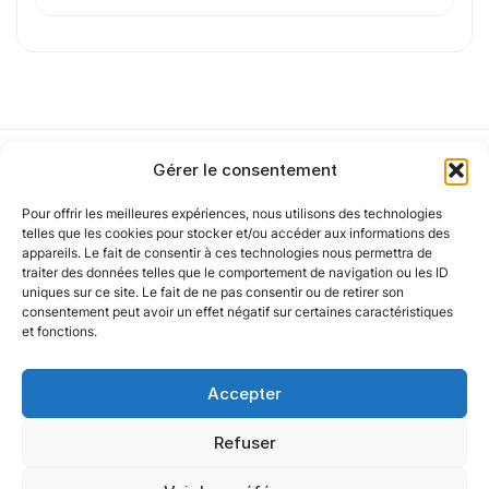
J'
accepte les
mentions légales
et la
politique
de confidentialité
.
Cet article a été partiellement rédigé à l’aide d’une intelligence artificielle et
Gérer le consentement
vérifié par un auteur humain.
Pour offrir les meilleures expériences, nous utilisons des technologies
Notre politique
telles que les cookies pour stocker et/ou accéder aux informations des
appareils. Le fait de consentir à ces technologies nous permettra de
traiter des données telles que le comportement de navigation ou les ID
uniques sur ce site. Le fait de ne pas consentir ou de retirer son
Nos agences
consentement peut avoir un effet négatif sur certaines caractéristiques
et fonctions.
Nos autres marques
Accepter
Nos réseaux
Refuser