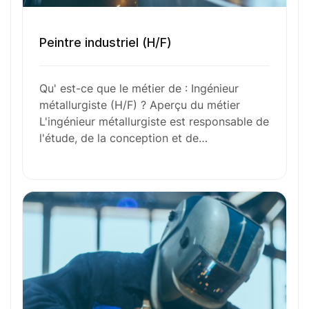
Envie de commencer
Peintre industriel (H/F)
l’aventure avec
nous
?
Qu' est-ce que le métier de : Ingénieur
métallurgiste (H/F) ? Aperçu du métier
N’attendez plus !
L'ingénieur métallurgiste est responsable de
l'étude, de la conception et de…
Déposez votre
candidature
spontanée
Votre nom
Votre e-mail