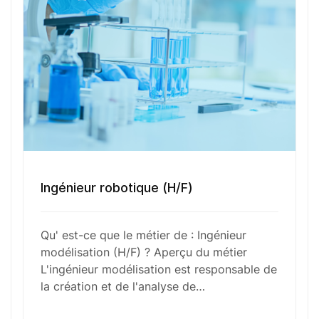
Numéro de téléphone
Sélectionner une agence Oxygène Intérim/ BTT
Votre CV
Ingénieur robotique (H/F)
Glisser & déposer les fichiers ici
Qu' est-ce que le métier de : Ingénieur
ou
modélisation (H/F) ? Aperçu du métier
Parcourir les fichiers
L'ingénieur modélisation est responsable de
0
sur 1
la création et de l'analyse de…
J'
accepte les
mentions légales
et la
politique