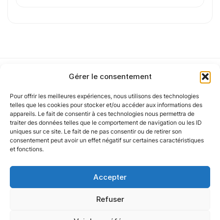
de confidentialité
.
Cet article a été partiellement rédigé à l’aide d’une intelligence artificielle et
vérifié par un auteur humain.
Gérer le consentement
Pour offrir les meilleures expériences, nous utilisons des technologies
Notre politique
telles que les cookies pour stocker et/ou accéder aux informations des
appareils. Le fait de consentir à ces technologies nous permettra de
traiter des données telles que le comportement de navigation ou les ID
uniques sur ce site. Le fait de ne pas consentir ou de retirer son
Nos agences
consentement peut avoir un effet négatif sur certaines caractéristiques
et fonctions.
Nos autres marques
Accepter
Nos réseaux
Refuser