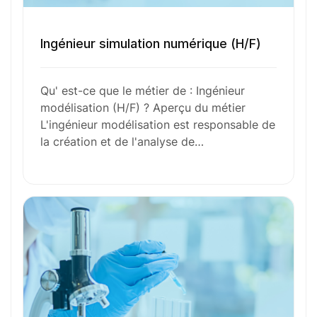
Envie de commencer
Ingénieur simulation numérique (H/F)
l’aventure avec
nous
?
Qu' est-ce que le métier de : Ingénieur
N’attendez plus !
modélisation (H/F) ? Aperçu du métier
L'ingénieur modélisation est responsable de
Déposez votre
candidature
la création et de l'analyse de…
spontanée
Votre nom
Votre e-mail