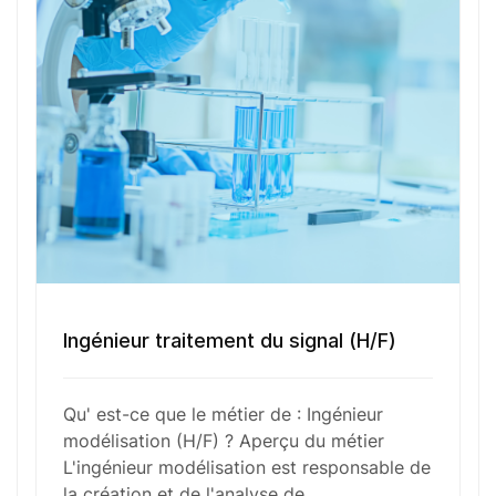
concevoir des modèles précis et fiables, afin de
fournir des solutions optimisées aux problèmes
complexes. Son rôle implique une veille constante
des avancées technologiques, l’utilisation de
logiciels spécialisés, ainsi qu’une rigueur
méthodologique pour garantir la validité des
résultats obtenus par simulation.
Fonctions Principales
Ingénieur traitement du signal (H/F)
Compétences Requises
Qu' est-ce que le métier de : Ingénieur
modélisation (H/F) ? Aperçu du métier
L'ingénieur modélisation est responsable de
Outils et Technologies ️
la création et de l'analyse de…