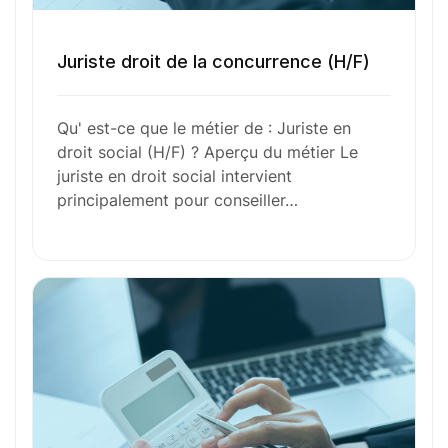
Envie de commencer
l’aventure avec
nous
?
Juriste droit de la concurrence (H/F)
N’attendez plus !
Qu' est-ce que le métier de : Juriste en
droit social (H/F) ? Aperçu du métier Le
Déposez votre
candidature
juriste en droit social intervient
principalement pour conseiller…
spontanée
Votre nom
Votre e-mail