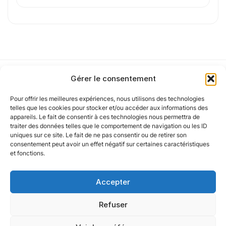
Cet article a été partiellement rédigé à l’aide d’une intelligence artificielle et
vérifié par un auteur humain.
Gérer le consentement
Pour offrir les meilleures expériences, nous utilisons des technologies
Notre politique
telles que les cookies pour stocker et/ou accéder aux informations des
appareils. Le fait de consentir à ces technologies nous permettra de
traiter des données telles que le comportement de navigation ou les ID
uniques sur ce site. Le fait de ne pas consentir ou de retirer son
Nos agences
consentement peut avoir un effet négatif sur certaines caractéristiques
et fonctions.
Nos autres marques
Accepter
Nos réseaux
Refuser