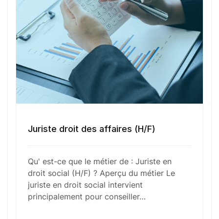
Numéro de téléphone
Sélectionner une agence Oxygène Intérim/ BTT
Votre CV
Juriste droit des affaires (H/F)
Glisser & déposer les fichiers ici
ou
Qu' est-ce que le métier de : Juriste en
Parcourir les fichiers
droit social (H/F) ? Aperçu du métier Le
0
sur 1
juriste en droit social intervient
principalement pour conseiller…
J'
accepte les
mentions légales
et la
politique
de confidentialité
.