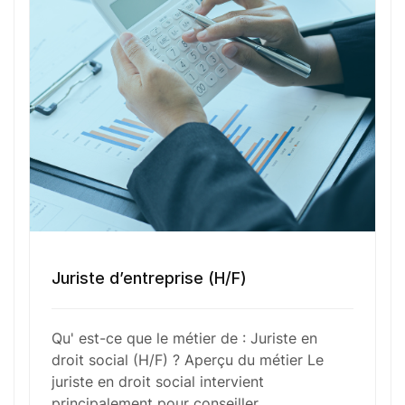
conseille sur des questions telles que les
licenciements, les négociations collectives, et les
conflits du travail. Il joue un rôle clé dans la
prévention des litiges et apporte son expertise
lors de contentieux devant les juridictions
sociales.
Fonctions Principales
Juriste d’entreprise (H/F)
Compétences Requises
Qu' est-ce que le métier de : Juriste en
droit social (H/F) ? Aperçu du métier Le
Outils et Technologies ️
juriste en droit social intervient
principalement pour conseiller…