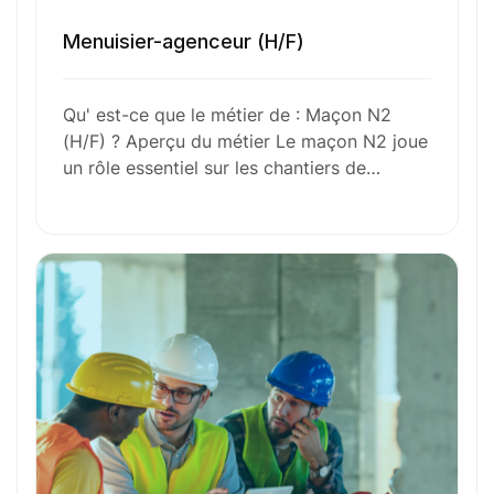
Envie de commencer
Menuisier-agenceur (H/F)
l’aventure avec
nous
?
Qu' est-ce que le métier de : Maçon N2
N’attendez plus !
(H/F) ? Aperçu du métier Le maçon N2 joue
un rôle essentiel sur les chantiers de…
Déposez votre
candidature
spontanée
Votre nom
Votre e-mail