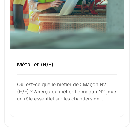
Numéro de téléphone
Sélectionner une agence Oxygène Intérim/ BTT
Métallier (H/F)
Votre CV
Qu' est-ce que le métier de : Maçon N2
Glisser & déposer les fichiers ici
(H/F) ? Aperçu du métier Le maçon N2 joue
ou
un rôle essentiel sur les chantiers de…
Parcourir les fichiers
0
sur 1
J'
accepte les
mentions légales
et la
politique
de confidentialité
.