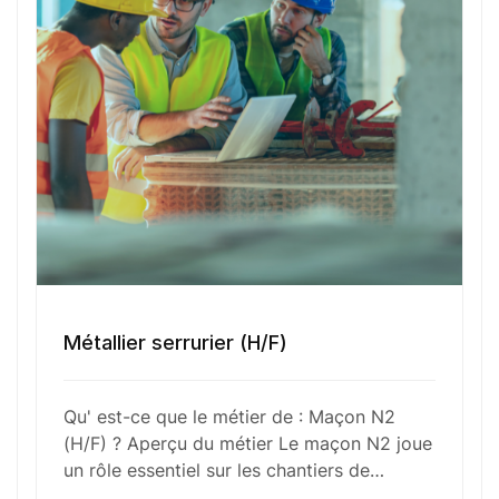
procéder à des travaux de finition comme l’enduit.
Il travaille sous la supervision d’un chef d’équipe
tout en veillant à respecter les plans et consignes
de sécurité. Polyvalent et rigoureux, le maçon N2
contribue activement à l’avancement et à la
qualité des constructions.
Fonctions Principales
Métallier serrurier (H/F)
Compétences Requises
Qu' est-ce que le métier de : Maçon N2
(H/F) ? Aperçu du métier Le maçon N2 joue
Outils et Technologies ️
un rôle essentiel sur les chantiers de…