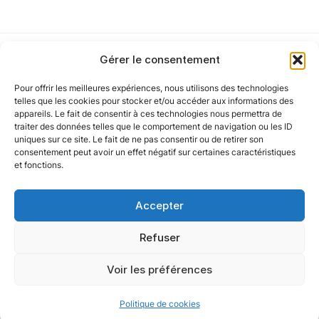
Gérer le consentement
Cet article a été partiellement rédigé à l’aide d’une intelligence artificielle et
vérifié par un auteur humain.
Pour offrir les meilleures expériences, nous utilisons des technologies
Notre politique
telles que les cookies pour stocker et/ou accéder aux informations des
appareils. Le fait de consentir à ces technologies nous permettra de
traiter des données telles que le comportement de navigation ou les ID
uniques sur ce site. Le fait de ne pas consentir ou de retirer son
Nos agences
consentement peut avoir un effet négatif sur certaines caractéristiques
et fonctions.
Nos autres marques
Accepter
Nos réseaux
Refuser
Voir les préférences
@ 2025 Oxygène Groupe. Tous droits réservés.
Politique de cookies