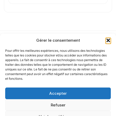
Votre CV
Glisser & déposer les fichiers ici
ou
Gérer le consentement
Parcourir les fichiers
0
sur 1
Pour offrir les meilleures expériences, nous utilisons des technologies
Notre politique
telles que les cookies pour stocker et/ou accéder aux informations des
appareils. Le fait de consentir à ces technologies nous permettra de
J'
accepte les
mentions légales
et la
politique
traiter des données telles que le comportement de navigation ou les ID
de confidentialité
.
uniques sur ce site. Le fait de ne pas consentir ou de retirer son
Nos agences
consentement peut avoir un effet négatif sur certaines caractéristiques
et fonctions.
Nos autres marques
Accepter
Cet article a été partiellement rédigé à l’aide d’une intelligence artificielle et
vérifié par un auteur humain.
Nos réseaux
Refuser