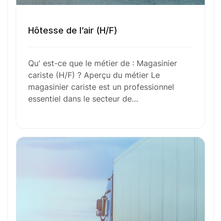
Avantages
Hôtesse de l’air (H/F)
Ces métiers peuvent vous intéresser
Qu' est-ce que le métier de : Magasinier
cariste (H/F) ? Aperçu du métier Le
magasinier cariste est un professionnel
Toutes nos fiches métiers
essentiel dans le secteur de…
Envie de commencer
l’aventure avec
nous
?
N’attendez plus !
Déposez votre
candidature