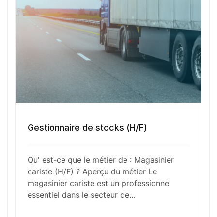
spontanée
Votre nom
Votre e-mail
Gestionnaire de stocks (H/F)
Numéro de téléphone
Qu' est-ce que le métier de : Magasinier
cariste (H/F) ? Aperçu du métier Le
magasinier cariste est un professionnel
essentiel dans le secteur de…
Sélectionner une agence Oxygène Intérim/ BTT