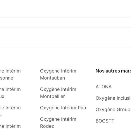
e Intérim
Oxygène Intérim
Nos autres mar
ssonne
Montauban
ATONA
e Intérim
Oxygène Intérim
ux
Montpellier
Oxygène Inclus
e Intérim
Oxygène Intérim Pau
Oxygène Group
s
Oxygène Intérim
BOOSTT
e Intérim
Rodez