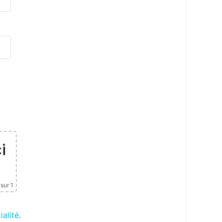
i
sur 1
ialité
.