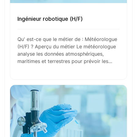
Envie de commencer
Ingénieur robotique (H/F)
l’aventure avec
nous
?
Qu' est-ce que le métier de : Météorologue
N’attendez plus !
(H/F) ? Aperçu du métier Le météorologue
analyse les données atmosphériques,
Déposez votre
candidature
maritimes et terrestres pour prévoir les…
spontanée
Votre nom
Votre e-mail