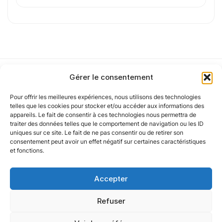
de confidentialité
.
Cet article a été partiellement rédigé à l’aide d’une intelligence artificielle et
vérifié par un auteur humain.
Gérer le consentement
Pour offrir les meilleures expériences, nous utilisons des technologies
Notre politique
telles que les cookies pour stocker et/ou accéder aux informations des
appareils. Le fait de consentir à ces technologies nous permettra de
traiter des données telles que le comportement de navigation ou les ID
uniques sur ce site. Le fait de ne pas consentir ou de retirer son
Nos agences
consentement peut avoir un effet négatif sur certaines caractéristiques
et fonctions.
Nos autres marques
Accepter
Nos réseaux
Refuser