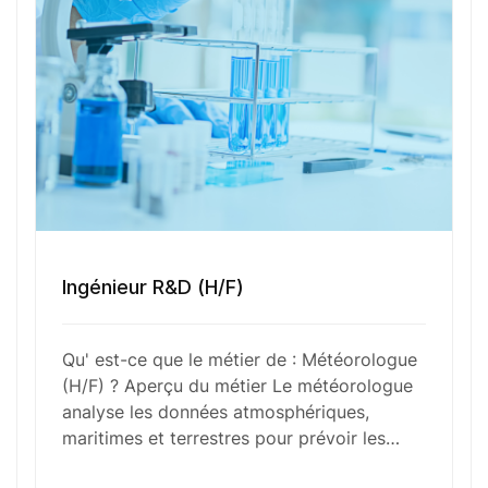
Numéro de téléphone
Sélectionner une agence Oxygène Intérim/ BTT
Votre CV
Ingénieur R&D (H/F)
Glisser & déposer les fichiers ici
Qu' est-ce que le métier de : Météorologue
ou
(H/F) ? Aperçu du métier Le météorologue
Parcourir les fichiers
analyse les données atmosphériques,
0
sur 1
maritimes et terrestres pour prévoir les…
J'
accepte les
mentions légales
et la
politique