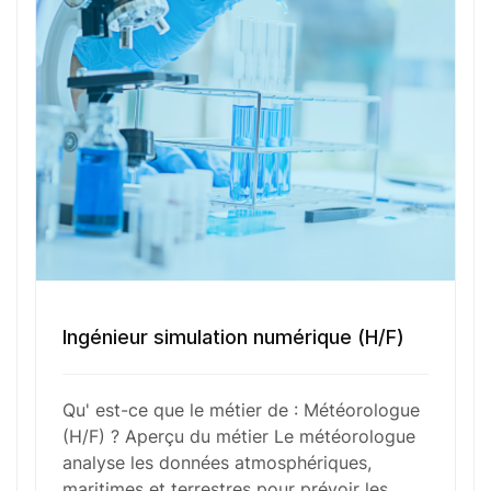
climatiques pour fournir des prévisions précises et
informatives. Ses responsabilités incluent
également la communication de ces prévisions à
travers divers médias, l’étude des changements
climatiques à long terme et la collaboration avec
d’autres scientifiques pour affiner les modèles
météorologiques.
Fonctions Principales
Ingénieur simulation numérique (H/F)
Compétences Requises
Qu' est-ce que le métier de : Météorologue
(H/F) ? Aperçu du métier Le météorologue
analyse les données atmosphériques,
Outils et Technologies ️
maritimes et terrestres pour prévoir les…