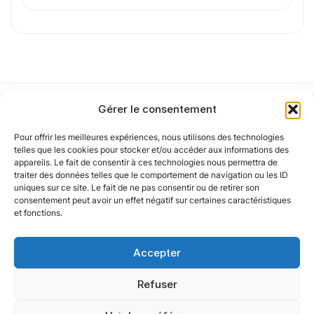
Cet article a été partiellement rédigé à l’aide d’une intelligence artificielle et
vérifié par un auteur humain.
Gérer le consentement
Pour offrir les meilleures expériences, nous utilisons des technologies
Notre politique
telles que les cookies pour stocker et/ou accéder aux informations des
appareils. Le fait de consentir à ces technologies nous permettra de
traiter des données telles que le comportement de navigation ou les ID
uniques sur ce site. Le fait de ne pas consentir ou de retirer son
Nos agences
consentement peut avoir un effet négatif sur certaines caractéristiques
et fonctions.
Nos autres marques
Accepter
Nos réseaux
Refuser