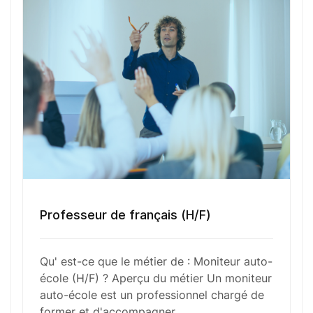
évalue également les compétences des élèves et
adapte ses méthodes pédagogiques en fonction
des besoins individuels pour garantir une
formation efficace et sécurisée.
Fonctions Principales
Compétences Requises
Professeur de français (H/F)
Outils et Technologies ️
Qu' est-ce que le métier de : Moniteur auto-
école (H/F) ? Aperçu du métier Un moniteur
auto-école est un professionnel chargé de
former et d'accompagner…