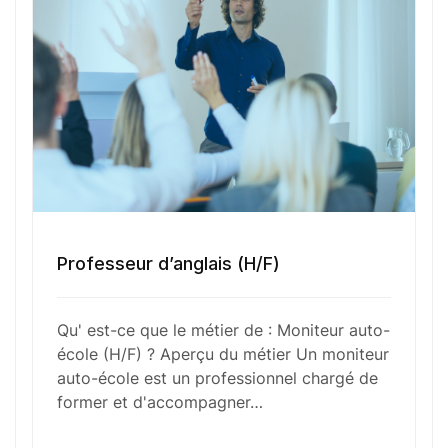
Sélectionner une agence Oxygène Intérim/ BTT
Votre CV
Glisser & déposer les fichiers ici
Professeur d’anglais (H/F)
ou
Parcourir les fichiers
0
sur 1
Qu' est-ce que le métier de : Moniteur auto-
école (H/F) ? Aperçu du métier Un moniteur
J'
accepte les
mentions légales
et la
politique
auto-école est un professionnel chargé de
de confidentialité
.
former et d'accompagner…