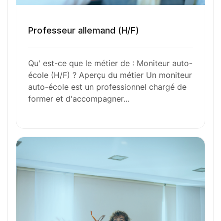
l’aventure avec
nous
?
N’attendez plus !
Professeur allemand (H/F)
Déposez votre
candidature
Qu' est-ce que le métier de : Moniteur auto-
école (H/F) ? Aperçu du métier Un moniteur
spontanée
auto-école est un professionnel chargé de
former et d'accompagner…
Votre nom
Votre e-mail
Numéro de téléphone