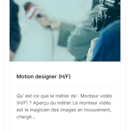
Numéro de téléphone
Sélectionner une agence Oxygène Intérim/ BTT
Motion designer (H/F)
Votre CV
Qu' est-ce que le métier de : Monteur vidéo
Glisser & déposer les fichiers ici
(H/F) ? Aperçu du métier Le monteur vidéo
ou
est le magicien des images en mouvement,
Parcourir les fichiers
chargé…
0
sur 1