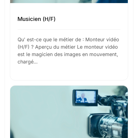
Envie de commencer
Musicien (H/F)
l’aventure avec
nous
?
Qu' est-ce que le métier de : Monteur vidéo
(H/F) ? Aperçu du métier Le monteur vidéo
N’attendez plus !
est le magicien des images en mouvement,
chargé…
Déposez votre
candidature
spontanée
Votre nom
Votre e-mail