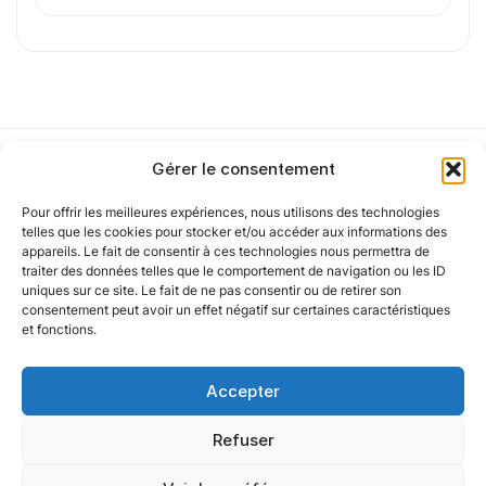
J'
accepte les
mentions légales
et la
politique
de confidentialité
.
Cet article a été partiellement rédigé à l’aide d’une intelligence artificielle et
Gérer le consentement
vérifié par un auteur humain.
Pour offrir les meilleures expériences, nous utilisons des technologies
Notre politique
telles que les cookies pour stocker et/ou accéder aux informations des
appareils. Le fait de consentir à ces technologies nous permettra de
traiter des données telles que le comportement de navigation ou les ID
uniques sur ce site. Le fait de ne pas consentir ou de retirer son
Nos agences
consentement peut avoir un effet négatif sur certaines caractéristiques
et fonctions.
Nos autres marques
Accepter
Nos réseaux
Refuser