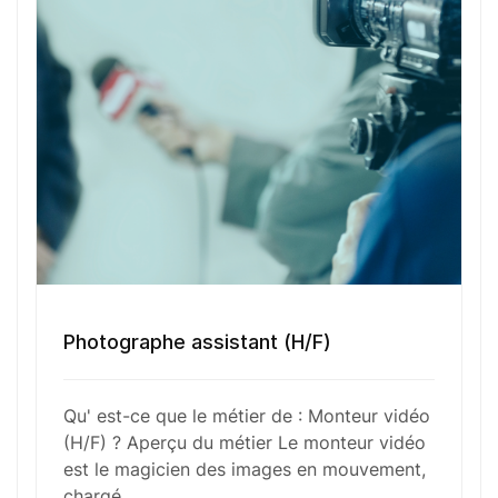
est respectée tout en intégrant des éléments
techniques tels que les effets spéciaux, le son et
les transitions. Les principales responsabilités du
monteur vidéo comprennent la manipulation du
matériel brut, l’ajustement des séquences pour
maintenir le rythme de la narration, et l’intégration
de graphismes et de sons pour enrichir
l’expérience visuelle.
Fonctions Principales
Photographe assistant (H/F)
Qu' est-ce que le métier de : Monteur vidéo
Compétences Requises
(H/F) ? Aperçu du métier Le monteur vidéo
est le magicien des images en mouvement,
chargé…