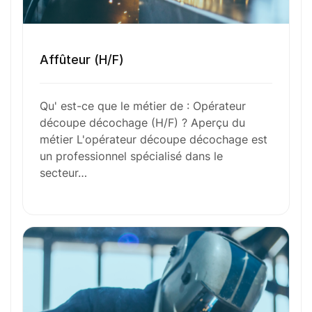
Ces métiers peuvent vous intéresser
Affûteur (H/F)
Toutes nos fiches métiers
Qu' est-ce que le métier de : Opérateur
découpe décochage (H/F) ? Aperçu du
métier L'opérateur découpe décochage est
un professionnel spécialisé dans le
Envie de commencer
secteur…
l’aventure avec
nous
?
N’attendez plus !
Déposez votre
candidature
spontanée