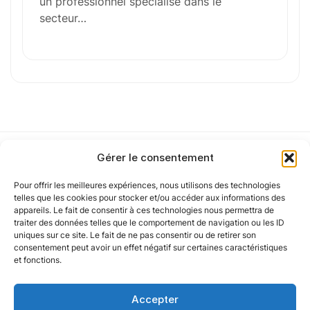
un professionnel spécialisé dans le
Votre CV
secteur…
Glisser & déposer les fichiers ici
ou
Parcourir les fichiers
0
sur 1
J'
accepte les
mentions légales
et la
politique
de confidentialité
.
Gérer le consentement
Pour offrir les meilleures expériences, nous utilisons des technologies
Notre politique
telles que les cookies pour stocker et/ou accéder aux informations des
appareils. Le fait de consentir à ces technologies nous permettra de
traiter des données telles que le comportement de navigation ou les ID
Cet article a été partiellement rédigé à l’aide d’une intelligence artificielle et
vérifié par un auteur humain.
uniques sur ce site. Le fait de ne pas consentir ou de retirer son
Nos agences
consentement peut avoir un effet négatif sur certaines caractéristiques
et fonctions.
Nos autres marques
Accepter