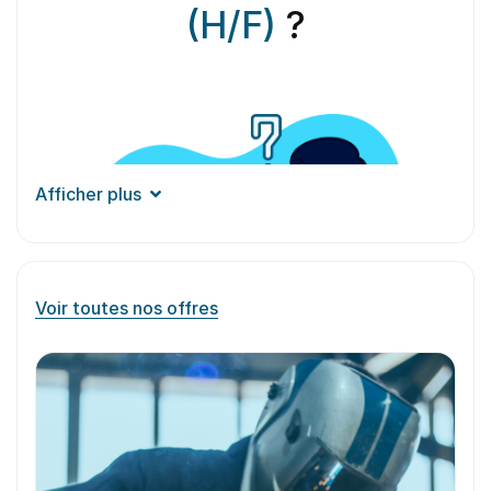
(H/F)
?
Afficher plus
Voir toutes nos offres
Aperçu du
métier
L’opérateur découpe décochage est un
professionnel spécialisé dans le secteur de
l’industrie manufacturière. Sa principale
responsabilité consiste à manipuler des machines