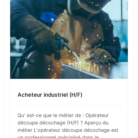
de découpe et à réaliser des opérations de
décochage sur divers matériaux, tels que le métal,
le bois ou le plastique. Il doit suivre des plans
techniques pour s’assurer que les pièces sont
découpées avec précision et répondent aux
spécifications requises. Le métier nécessite une
attention rigoureuse aux détails pour garantir la
qualité des produits finis. L’opérateur doit
également effectuer des contrôles réguliers sur
les machines pour assurer leur bon
fonctionnement et peut être amené à effectuer
leur maintenance de base. Travaillant souvent en
Acheteur industriel (H/F)
équipe, il collabore étroitement avec d’autres
professionnels pour optimiser le processus de
production et respecter les délais impartis.
Qu' est-ce que le métier de : Opérateur
découpe décochage (H/F) ? Aperçu du
métier L'opérateur découpe décochage est
un professionnel spécialisé dans le