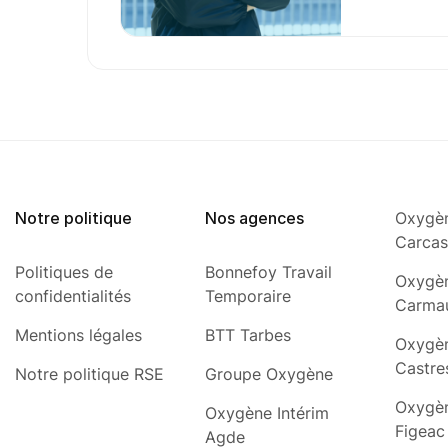
Notre politique
Nos agences
Oxygèn
Carca
Politiques de
Bonnefoy Travail
Oxygèn
confidentialités
Temporaire
Carma
Mentions légales
BTT Tarbes
Oxygèn
Castre
Notre politique RSE
Groupe Oxygène
Oxygèn
Oxygène Intérim
Figeac
Agde