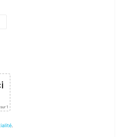
i
sur 1
ialité
.