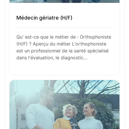
Envie de commencer
Médecin gériatre (H/F)
l’aventure avec
nous
?
Qu' est-ce que le métier de : Orthophoniste
(H/F) ? Aperçu du métier L'orthophoniste
N’attendez plus !
est un professionnel de la santé spécialisé
dans l'évaluation, le diagnostic…
Déposez votre
candidature
spontanée
Votre nom
Votre e-mail