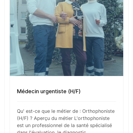
ainsi que les fonctions liées à la mastication et à
la déglutition. En collaboration avec d’autres
professionnels de la santé, l’orthophoniste
développe des plans de traitement personnalisés
et utilise diverses techniques thérapeutiques pour
répondre aux besoins individuels de chaque
patient, contribuant ainsi à leur bien-être et à leur
autonomie.
Fonctions Principales
Médecin urgentiste (H/F)
Qu' est-ce que le métier de : Orthophoniste
Compétences Requises
(H/F) ? Aperçu du métier L'orthophoniste
est un professionnel de la santé spécialisé
dans l'évaluation, le diagnostic…