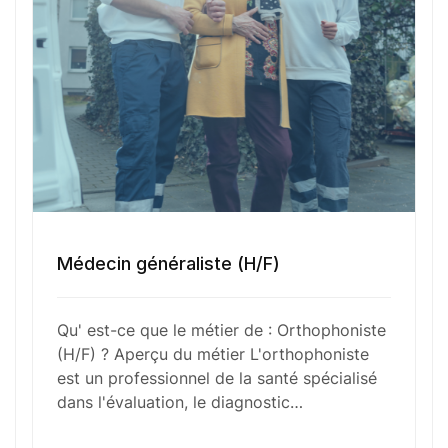
Numéro de téléphone
Sélectionner une agence Oxygène Intérim/ BTT
Médecin généraliste (H/F)
Votre CV
Qu' est-ce que le métier de : Orthophoniste
Glisser & déposer les fichiers ici
(H/F) ? Aperçu du métier L'orthophoniste
ou
est un professionnel de la santé spécialisé
Parcourir les fichiers
dans l'évaluation, le diagnostic…
0
sur 1