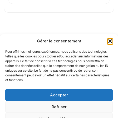
J'
accepte les
mentions légales
et la
politique
de confidentialité
.
Cet article a été partiellement rédigé à l’aide d’une intelligence artificielle et
Gérer le consentement
vérifié par un auteur humain.
Pour offrir les meilleures expériences, nous utilisons des technologies
Notre politique
telles que les cookies pour stocker et/ou accéder aux informations des
appareils. Le fait de consentir à ces technologies nous permettra de
traiter des données telles que le comportement de navigation ou les ID
uniques sur ce site. Le fait de ne pas consentir ou de retirer son
Nos agences
consentement peut avoir un effet négatif sur certaines caractéristiques
et fonctions.
Nos autres marques
Accepter
Nos réseaux
Refuser