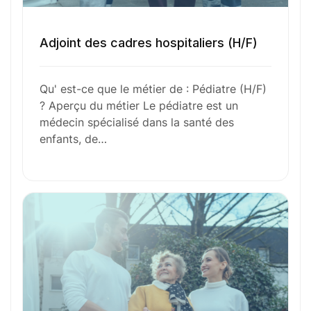
Envie de commencer
Adjoint des cadres hospitaliers (H/F)
l’aventure avec
nous
?
Qu' est-ce que le métier de : Pédiatre (H/F)
N’attendez plus !
? Aperçu du métier Le pédiatre est un
médecin spécialisé dans la santé des
Déposez votre
candidature
enfants, de…
spontanée
Votre nom
Votre e-mail