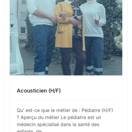
rôle essentiel dans l’identification et le traitement
des maladies infantiles, tout en offrant des
conseils aux parents sur les soins à apporter à
leurs enfants. Sa mission inclut également la
surveillance et la prévention des troubles de
développement, ainsi que l’orientation vers des
spécialistes en cas de besoin.
Fonctions Principales
Acousticien (H/F)
Compétences Requises
Qu' est-ce que le métier de : Pédiatre (H/F)
? Aperçu du métier Le pédiatre est un
médecin spécialisé dans la santé des
Outils et Technologies ️
enfants, de…