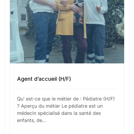
Numéro de téléphone
Sélectionner une agence Oxygène Intérim/ BTT
Votre CV
Agent d’accueil (H/F)
Glisser & déposer les fichiers ici
Qu' est-ce que le métier de : Pédiatre (H/F)
ou
? Aperçu du métier Le pédiatre est un
Parcourir les fichiers
médecin spécialisé dans la santé des
0
sur 1
enfants, de…
J'
accepte les
mentions légales
et la
politique