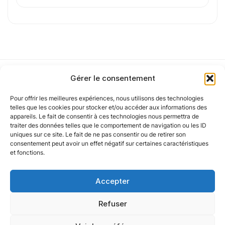
de confidentialité
.
Cet article a été partiellement rédigé à l’aide d’une intelligence artificielle et
vérifié par un auteur humain.
Gérer le consentement
Pour offrir les meilleures expériences, nous utilisons des technologies
Notre politique
telles que les cookies pour stocker et/ou accéder aux informations des
appareils. Le fait de consentir à ces technologies nous permettra de
traiter des données telles que le comportement de navigation ou les ID
uniques sur ce site. Le fait de ne pas consentir ou de retirer son
Nos agences
consentement peut avoir un effet négatif sur certaines caractéristiques
et fonctions.
Nos autres marques
Accepter
Nos réseaux
Refuser