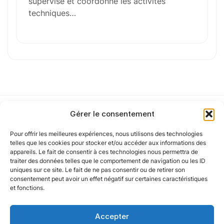
supervise et coordonne les activités
techniques…
Glisser & déposer les fichiers ici
ou
Parcourir les fichiers
0
sur 1
J'
accepte les
mentions légales
et la
politique
de confidentialité
.
Gérer le consentement
Pour offrir les meilleures expériences, nous utilisons des technologies
Notre politique
telles que les cookies pour stocker et/ou accéder aux informations des
Cet article a été partiellement rédigé à l’aide d’une intelligence artificielle et
appareils. Le fait de consentir à ces technologies nous permettra de
vérifié par un auteur humain.
traiter des données telles que le comportement de navigation ou les ID
uniques sur ce site. Le fait de ne pas consentir ou de retirer son
Nos agences
consentement peut avoir un effet négatif sur certaines caractéristiques
et fonctions.
Nos autres marques
Accepter