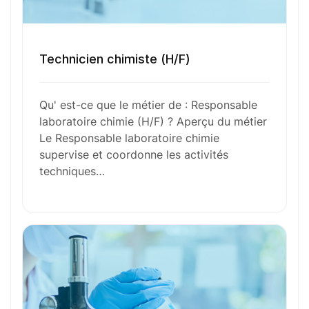
Ces métiers peuvent vous intéresser
Technicien chimiste (H/F)
Toutes nos fiches métiers
Qu' est-ce que le métier de : Responsable
laboratoire chimie (H/F) ? Aperçu du métier
Le Responsable laboratoire chimie
Envie de commencer
supervise et coordonne les activités
techniques…
l’aventure avec
nous
?
N’attendez plus !
Déposez votre
candidature
spontanée