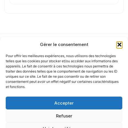
J'
accepte les
mentions légales
et la
politique
de confidentialité
.
Gérer le consentement
Cet article a été partiellement rédigé à l’aide d’une intelligence artificielle et
vérifié par un auteur humain.
Pour offrir les meilleures expériences, nous utilisons des technologies
Notre politique
telles que les cookies pour stocker et/ou accéder aux informations des
appareils. Le fait de consentir à ces technologies nous permettra de
traiter des données telles que le comportement de navigation ou les ID
uniques sur ce site. Le fait de ne pas consentir ou de retirer son
Nos agences
consentement peut avoir un effet négatif sur certaines caractéristiques
et fonctions.
Nos autres marques
Accepter
Nos réseaux
Refuser