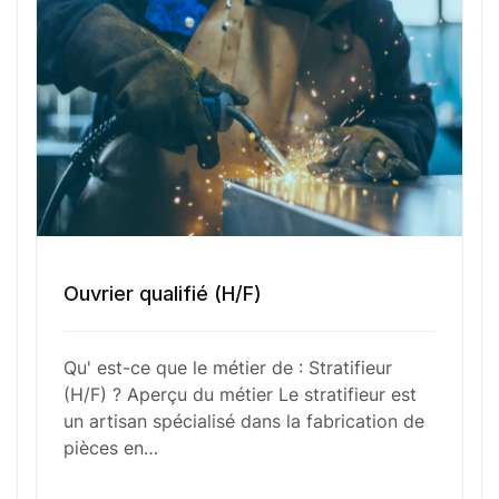
Votre e-mail
Numéro de téléphone
Sélectionner une agence Oxygène Intérim/ BTT
Ouvrier qualifié (H/F)
Votre CV
Qu' est-ce que le métier de : Stratifieur
(H/F) ? Aperçu du métier Le stratifieur est
Glisser & déposer les fichiers ici
un artisan spécialisé dans la fabrication de
ou
pièces en…
Parcourir les fichiers
0
sur 1