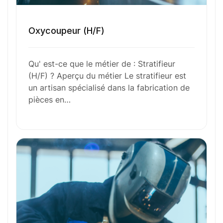
Oxycoupeur (H/F)
Envie de commencer
Qu' est-ce que le métier de : Stratifieur
l’aventure avec
nous
?
(H/F) ? Aperçu du métier Le stratifieur est
un artisan spécialisé dans la fabrication de
N’attendez plus !
pièces en…
Déposez votre
candidature
spontanée
Votre nom