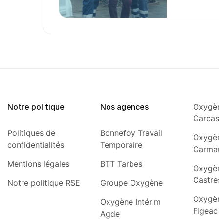
Notre politique
Nos agences
Oxygèn
Carca
Politiques de
Bonnefoy Travail
Oxygèn
confidentialités
Temporaire
Carma
Mentions légales
BTT Tarbes
Oxygèn
Castre
Notre politique RSE
Groupe Oxygène
Oxygèn
Oxygène Intérim
Figeac
Agde