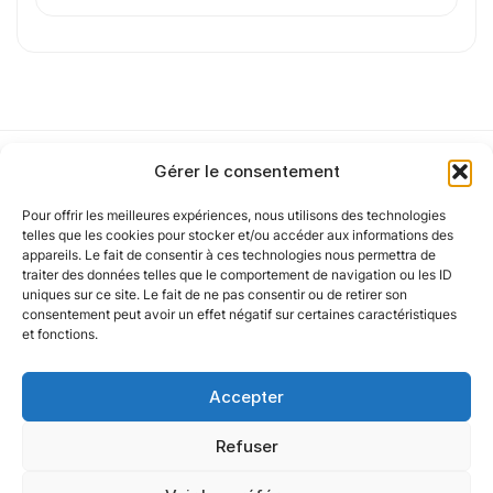
Cet article a été partiellement rédigé à l’aide d’une intelligence artificielle et
vérifié par un auteur humain.
Gérer le consentement
Pour offrir les meilleures expériences, nous utilisons des technologies
Notre politique
telles que les cookies pour stocker et/ou accéder aux informations des
appareils. Le fait de consentir à ces technologies nous permettra de
traiter des données telles que le comportement de navigation ou les ID
uniques sur ce site. Le fait de ne pas consentir ou de retirer son
Nos agences
consentement peut avoir un effet négatif sur certaines caractéristiques
et fonctions.
Nos autres marques
Accepter
Nos réseaux
Refuser