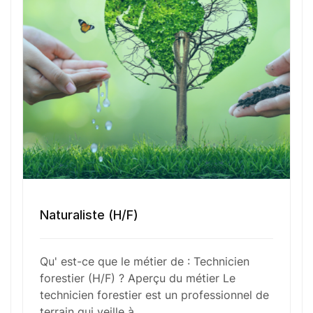
respect des réglementations environnementales et
collabore avec divers acteurs du secteur, comme
les propriétaires fonciers et les autorités locales.
Fonctions Principales
Compétences Requises
Naturaliste (H/F)
Outils et Technologies ️
Qu' est-ce que le métier de : Technicien
forestier (H/F) ? Aperçu du métier Le
technicien forestier est un professionnel de
Formation et Qualifications
terrain qui veille à…