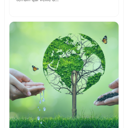
Perspectives de carrière
Avantages
Ces métiers peuvent vous intéresser
Toutes nos fiches métiers
Envie de commencer
l’aventure avec
nous
?