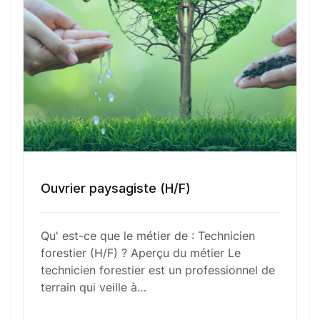
Sélectionner une agence Oxygène Intérim/ BTT
Votre CV
Glisser & déposer les fichiers ici
ou
Ouvrier paysagiste (H/F)
Parcourir les fichiers
0
sur 1
Qu' est-ce que le métier de : Technicien
J'
accepte les
mentions légales
et la
politique
forestier (H/F) ? Aperçu du métier Le
de confidentialité
.
technicien forestier est un professionnel de
terrain qui veille à…