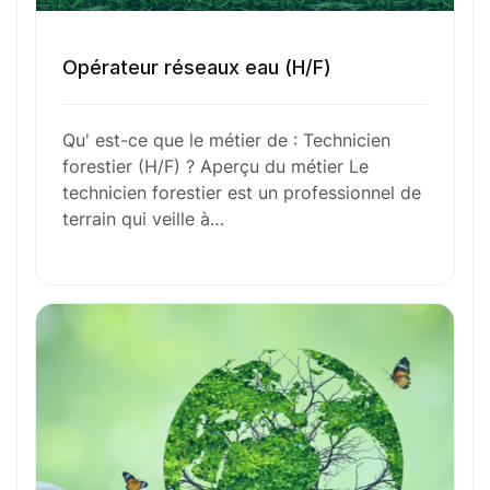
N’attendez plus !
Opérateur réseaux eau (H/F)
Déposez votre
candidature
Qu' est-ce que le métier de : Technicien
spontanée
forestier (H/F) ? Aperçu du métier Le
technicien forestier est un professionnel de
terrain qui veille à…
Votre nom
Votre e-mail
Numéro de téléphone