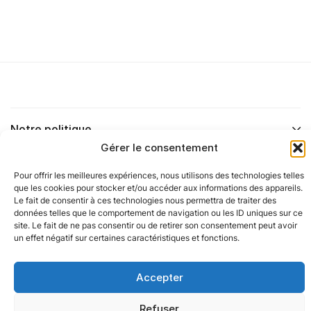
Notre politique
Gérer le consentement
Nos agences
Pour offrir les meilleures expériences, nous utilisons des technologies telles
que les cookies pour stocker et/ou accéder aux informations des appareils.
Le fait de consentir à ces technologies nous permettra de traiter des
Nos autres marques
données telles que le comportement de navigation ou les ID uniques sur ce
Alerte emploi
site. Le fait de ne pas consentir ou de retirer son consentement peut avoir
un effet négatif sur certaines caractéristiques et fonctions.
Nos réseaux
Inscrivez-vous pour recevoir des alertes
instantanées sur les nouveaux emplois
Accepter
pertinents directement dans votre boîte
aux lettres électronique.
Refuser