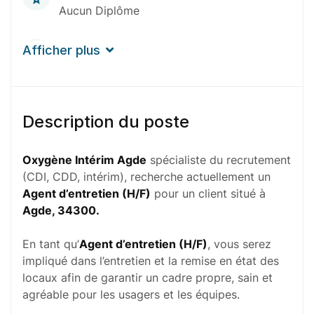
Aucun Diplôme
Expérience
Afficher plus
0-1 An
Durée de mission
Description du poste
1 À 4 Semaines
Oxygène Intérim Agde
spécialiste du recrutement
(CDI, CDD, intérim), recherche actuellement un
Agent d’entretien (H/F)
pour un client situé à
Agde, 34300.
En tant qu’
Agent d’entretien (H/F)
, vous serez
impliqué dans l’entretien et la remise en état des
locaux afin de garantir un cadre propre, sain et
agréable pour les usagers et les équipes.