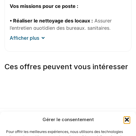
Vos missions pour ce poste :
• Réaliser le nettoyage des locaux :
Assurer
l’entretien quotidien des bureaux, sanitaires,
espaces communs et autres zones définies selon
Afficher plus
le planning établi.
•
Utiliser les équipements et produits adaptés :
Manipuler le matériel de nettoyage et les produits
Ces offres peuvent vous intéresser
d’entretien dans le respect des consignes
d’utilisation et des règles de sécurité.
•
Contrôler la qualité des interventions :
Vérifier
la propreté des espaces entretenus, signaler les
dysfonctionnements éventuels et anticiper les
besoins en consommables.
Gérer le consentement
Le profil pour ce poste :
Pour offrir les meilleures expériences, nous utilisons des technologies