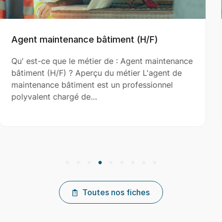
H/F)
Aide Couvreur (H/F)
t maintenance
Qu' est-ce que le métier de : Aide
 L'agent de
(H/F) ? Aperçu du métier L'aide co
ssionnel
le couvreur principal dans l’installat
réparation et…
Toutes nos fiches