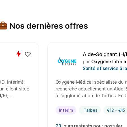
Nos dernières offres
Aide-Soignant (H/
par
Oxygène Intérim
Santé et service à l
D, intérim),
Oxygène Médical spécialiste du r
n client situé
recherche actuellement un Aide-S
H/F),…
à l'agglomération de Tarbes. En 
Intérim
Tarbes
€12 - €15
29
jours restants pour postuler