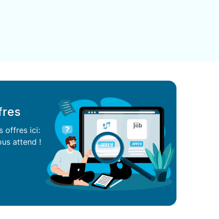
fres
offres ici:
us attend !