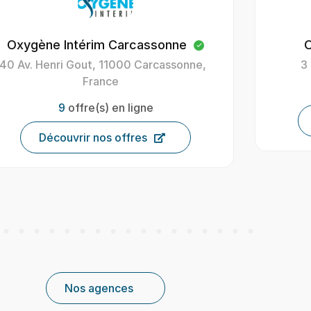
Oxygène Intérim Figeac
Oxygè
3 Rue Paul Bert, 46100 Figeac
4 
44
offre(s) en ligne
Découvrir nos offres
Nos agences