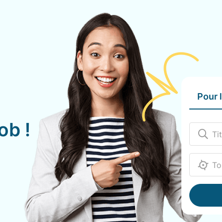
Pour 
ob !