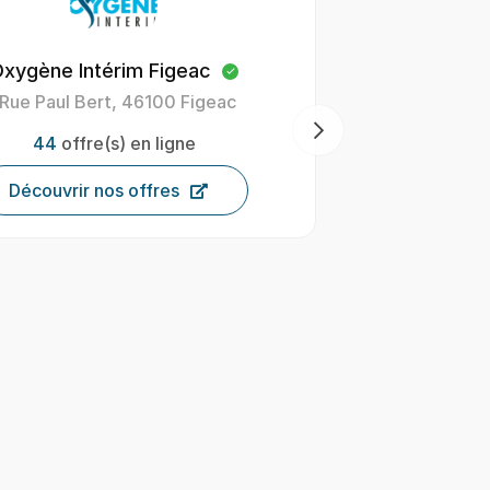
ne Intérim Mont-de-Marsan
Bonnefoy
Bd Ferdinand de Candau 40000
418 avenue 
Mont-de-Marsan
2
136
offre(s) en ligne
Déco
Découvrir nos offres