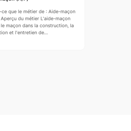
-ce que le métier de : Aide-maçon
Qu' est-ce qu
 Aperçu du métier L'aide-maçon
(H/F) ? Aperç
 le maçon dans la construction, la
est un profes
ion et l'entretien de…
planifie les s