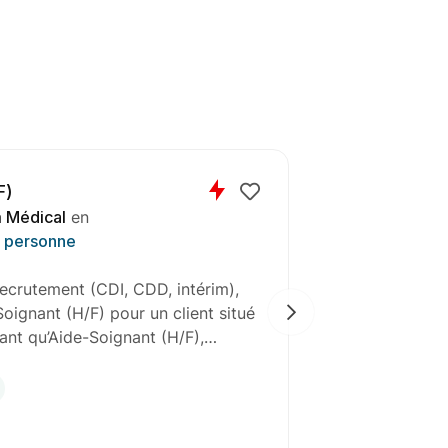
F)
 Médical
en
a personne
ecrutement (CDI, CDD, intérim),
l'agence de G
oignant (H/F) pour un client situé
en gras), re
tant qu’Aide-Soignant (H/F),…
pour un clien
CDI
Gra
29
jours rest