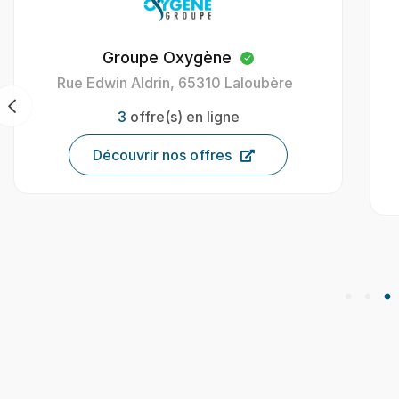
Oxygène Intérim Carcassonne
40 Av. Henri Gout, 11000 Carcassonne,
France
9
offre(s) en ligne
Découvrir nos offres