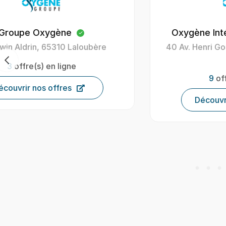
Oxygène Intérim Carcassonne
40 Av. Henri Gout, 11000 Carcassonne,
France
9
offre(s) en ligne
Découvrir nos offres