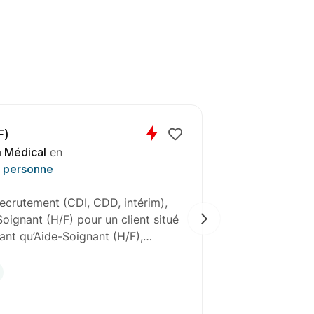
F)
 Médical
en
a personne
ecrutement (CDI, CDD, intérim),
l'agence de G
oignant (H/F) pour un client situé
en gras), re
tant qu’Aide-Soignant (H/F),…
pour un clien
CDI
Gra
30
jours res