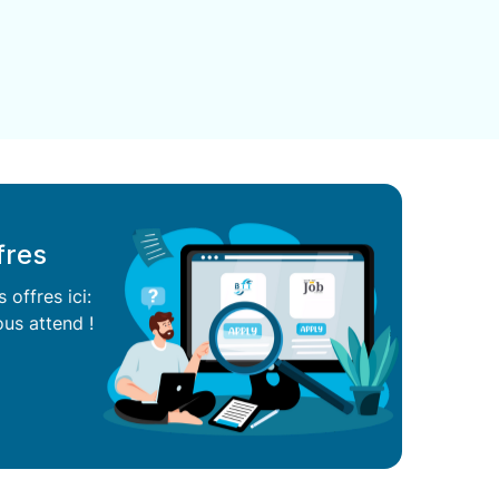
fres
offres ici:
us attend !