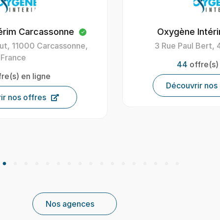
Oxygène Intérim Figeac
Oxygè
3 Rue Paul Bert, 46100 Figeac
4 B
44
offre(s) en ligne
Découvrir nos offres
Nos agences