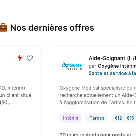
Nos dernières offres
Aide-Soignant (H/
par
Oxygène Intérim
Santé et service à l
D, intérim),
Oxygène Médical spécialiste du r
n client situé
recherche actuellement un Aide-S
H/F),…
à l'agglomération de Tarbes. En 
Intérim
Tarbes
€12 - €15
30
jours restants pour postuler