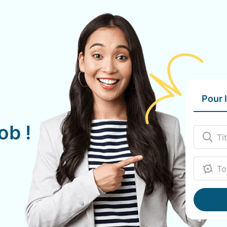
Pour 
ob !