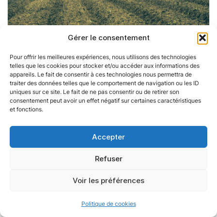
Gérer le consentement
Pour offrir les meilleures expériences, nous utilisons des technologies
telles que les cookies pour stocker et/ou accéder aux informations des
appareils. Le fait de consentir à ces technologies nous permettra de
traiter des données telles que le comportement de navigation ou les ID
uniques sur ce site. Le fait de ne pas consentir ou de retirer son
Chauffeur agricole (H/F)
consentement peut avoir un effet négatif sur certaines caractéristiques
et fonctions.
Qu' est-ce que le métier de : Chauffeur agricole
Accepter
(H/F) ? Aperçu du métier Le chauffeur agricole
est chargé de conduire divers engins agricoles
Refuser
tels…
Voir les préférences
Politique de cookies