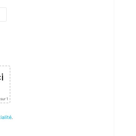
i
sur 1
ialité
.