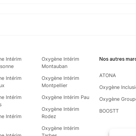
e Intérim
Oxygène Intérim
Nos autres mar
ssonne
Montauban
ATONA
e Intérim
Oxygène Intérim
ux
Montpellier
Oxygène Inclus
e Intérim
Oxygène Intérim Pau
Oxygène Group
s
Oxygène Intérim
BOOSTT
e Intérim
Rodez
Oxygène Intérim
e Intérim
Tarbes