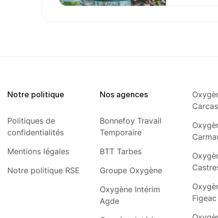
Notre politique
Nos agences
Oxygèn
Carca
Politiques de
Bonnefoy Travail
Oxygèn
confidentialités
Temporaire
Carma
Mentions légales
BTT Tarbes
Oxygèn
Castre
Notre politique RSE
Groupe Oxygène
Oxygèn
Oxygène Intérim
Figeac
Agde
Oxygèn