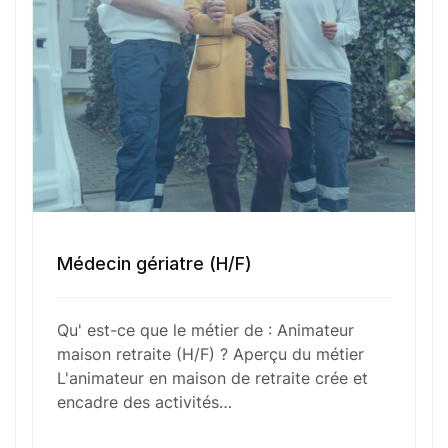
Sélectionner une agence Oxygène Intérim/ BTT
Votre CV
Glisser & déposer les fichiers ici
Médecin gériatre (H/F)
ou
Parcourir les fichiers
0
sur 1
Qu' est-ce que le métier de : Animateur
maison retraite (H/F) ? Aperçu du métier
J'
accepte les
mentions légales
et la
politique
L'animateur en maison de retraite crée et
de confidentialité
.
encadre des activités…