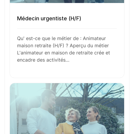
l’aventure avec
nous
?
N’attendez plus !
Médecin urgentiste (H/F)
Déposez votre
candidature
Qu' est-ce que le métier de : Animateur
maison retraite (H/F) ? Aperçu du métier
spontanée
L'animateur en maison de retraite crée et
encadre des activités…
Votre nom
Votre e-mail
Numéro de téléphone