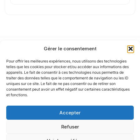
Cet article a été partiellement rédigé à l’aide d’une intelligence artificielle et
vérifié par un auteur humain.
Gérer le consentement
Pour offrir les meilleures expériences, nous utilisons des technologies
Notre politique
telles que les cookies pour stocker et/ou accéder aux informations des
appareils. Le fait de consentir à ces technologies nous permettra de
traiter des données telles que le comportement de navigation ou les ID
uniques sur ce site. Le fait de ne pas consentir ou de retirer son
Nos agences
consentement peut avoir un effet négatif sur certaines caractéristiques
et fonctions.
Nos autres marques
Accepter
Nos réseaux
Refuser