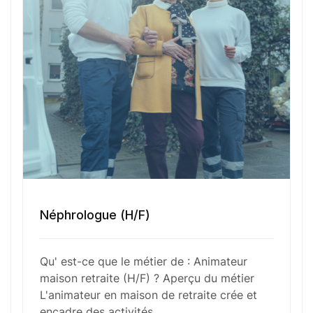
les événements et fêtes tout en veillant à
développer des relations chaleureuses et
bienveillantes, favorisant ainsi le bien-être et
l’épanouissement des personnes âgées.
Fonctions Principales
Compétences Requises
Néphrologue (H/F)
Outils et Technologies ️
Qu' est-ce que le métier de : Animateur
maison retraite (H/F) ? Aperçu du métier
L'animateur en maison de retraite crée et
encadre des activités…