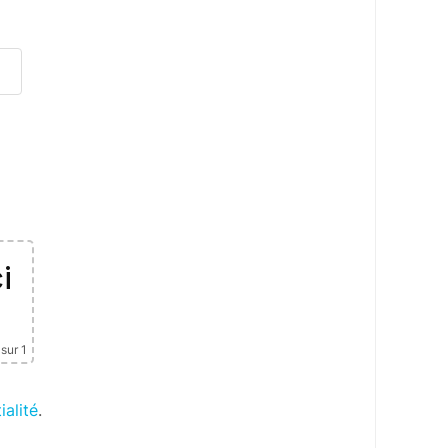
i
sur 1
ialité
.