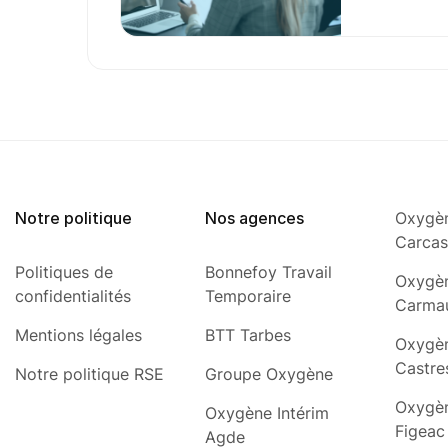
Notre politique
Nos agences
Oxygèn
Carca
Politiques de
Bonnefoy Travail
Oxygèn
confidentialités
Temporaire
Carma
Mentions légales
BTT Tarbes
Oxygèn
Castre
Notre politique RSE
Groupe Oxygène
Oxygèn
Oxygène Intérim
Figeac
Agde