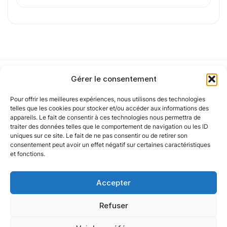
J'
accepte les
mentions légales
et la
politique
de confidentialité
.
Cet article a été partiellement rédigé à l’aide d’une intelligence artificielle et
Gérer le consentement
vérifié par un auteur humain.
Pour offrir les meilleures expériences, nous utilisons des technologies
Notre politique
telles que les cookies pour stocker et/ou accéder aux informations des
appareils. Le fait de consentir à ces technologies nous permettra de
traiter des données telles que le comportement de navigation ou les ID
uniques sur ce site. Le fait de ne pas consentir ou de retirer son
Nos agences
consentement peut avoir un effet négatif sur certaines caractéristiques
et fonctions.
Nos autres marques
Accepter
Nos réseaux
Refuser