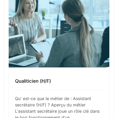
administratives, l’assistant secrétaire assure un
support logistique pendant les réunions,
coordonne les activités internes et communique
efficacement avec les différents départements.
Ce poste requiert une excellente maîtrise des
outils bureautiques, une grande discrétion et une
capacité à gérer plusieurs tâches simultanément
tout en conservant le souci du détail.
Fonctions Principales
Qualiticien (H/F)
Qu' est-ce que le métier de : Assistant
Compétences Requises
secrétaire (H/F) ? Aperçu du métier
L'assistant secrétaire joue un rôle clé dans
le bon fonctionnement d'un…