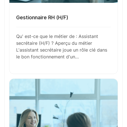
Envie de commencer
Gestionnaire RH (H/F)
l’aventure avec
nous
?
Qu' est-ce que le métier de : Assistant
secrétaire (H/F) ? Aperçu du métier
N’attendez plus !
L'assistant secrétaire joue un rôle clé dans
le bon fonctionnement d'un…
Déposez votre
candidature
spontanée
Votre nom
Votre e-mail