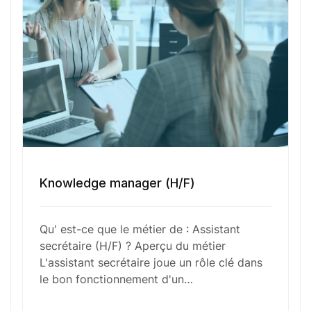
Numéro de téléphone
Sélectionner une agence Oxygène Intérim/ BTT
Knowledge manager (H/F)
Votre CV
Qu' est-ce que le métier de : Assistant
Glisser & déposer les fichiers ici
secrétaire (H/F) ? Aperçu du métier
ou
L'assistant secrétaire joue un rôle clé dans
Parcourir les fichiers
le bon fonctionnement d'un…
0
sur 1