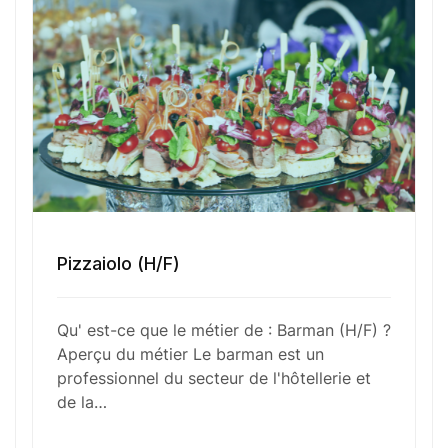
Numéro de téléphone
Sélectionner une agence Oxygène Intérim/ BTT
Votre CV
Glisser & déposer les fichiers ici
Pizzaiolo (H/F)
ou
Parcourir les fichiers
Qu' est-ce que le métier de : Barman (H/F) ?
0
sur 1
Aperçu du métier Le barman est un
professionnel du secteur de l'hôtellerie et
J'
accepte les
mentions légales
et la
politique
de la…
de confidentialité
.