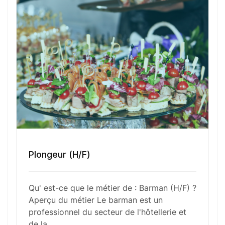
également la gestion des stocks, la prise de
commandes, et l’encaissement. Le barman doit
faire preuve de rapidité, de précision, et de
créativité, tout en offrant une expérience
conviviale et mémorable à ses clients.
Fonctions Principales
Plongeur (H/F)
Compétences Requises
Qu' est-ce que le métier de : Barman (H/F) ?
Outils et Technologies ️
Aperçu du métier Le barman est un
professionnel du secteur de l'hôtellerie et
de la…