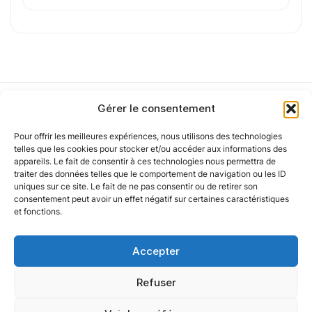
Cet article a été partiellement rédigé à l’aide d’une intelligence artificielle et
vérifié par un auteur humain.
Gérer le consentement
Pour offrir les meilleures expériences, nous utilisons des technologies
Notre politique
telles que les cookies pour stocker et/ou accéder aux informations des
appareils. Le fait de consentir à ces technologies nous permettra de
traiter des données telles que le comportement de navigation ou les ID
uniques sur ce site. Le fait de ne pas consentir ou de retirer son
Nos agences
consentement peut avoir un effet négatif sur certaines caractéristiques
et fonctions.
Nos autres marques
Accepter
Nos réseaux
Refuser