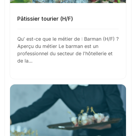
l’aventure avec
nous
?
Pâtissier tourier (H/F)
N’attendez plus !
Qu' est-ce que le métier de : Barman (H/F) ?
Déposez votre
candidature
Aperçu du métier Le barman est un
professionnel du secteur de l'hôtellerie et
spontanée
de la…
Votre nom
Votre e-mail