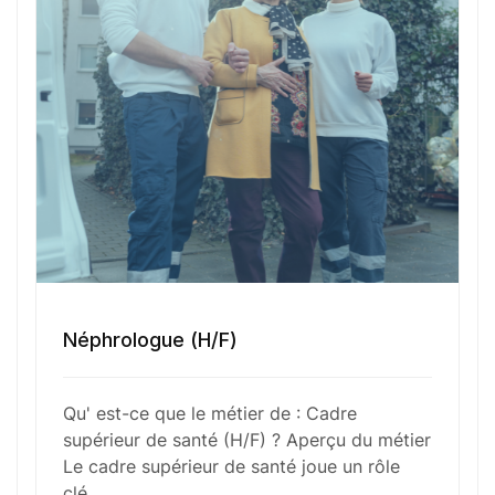
politiques de santé, de la supervision du personnel
soignant, de la gestion des ressources humaines
et matérielles, ainsi que de l’amélioration continue
de la qualité des soins. En collaboration avec les
autres cadres de l’établissement, il participe
activement aux projets de développement et
d’innovation. Ce professionnel est également un
interlocuteur privilégié pour les patients et leurs
familles, garantissant la bonne communication et
le respect des protocoles médicaux.
Néphrologue (H/F)
Fonctions Principales
Qu' est-ce que le métier de : Cadre
supérieur de santé (H/F) ? Aperçu du métier
Le cadre supérieur de santé joue un rôle
Compétences Requises
clé…