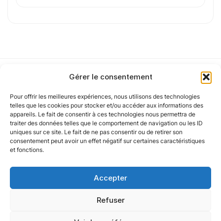
0
sur 1
J'
accepte les
mentions légales
et la
politique
de confidentialité
.
Gérer le consentement
Pour offrir les meilleures expériences, nous utilisons des technologies
Cet article a été partiellement rédigé à l’aide d’une intelligence artificielle et
Notre politique
telles que les cookies pour stocker et/ou accéder aux informations des
vérifié par un auteur humain.
appareils. Le fait de consentir à ces technologies nous permettra de
traiter des données telles que le comportement de navigation ou les ID
uniques sur ce site. Le fait de ne pas consentir ou de retirer son
Nos agences
consentement peut avoir un effet négatif sur certaines caractéristiques
et fonctions.
Nos autres marques
Accepter
Nos réseaux
Refuser