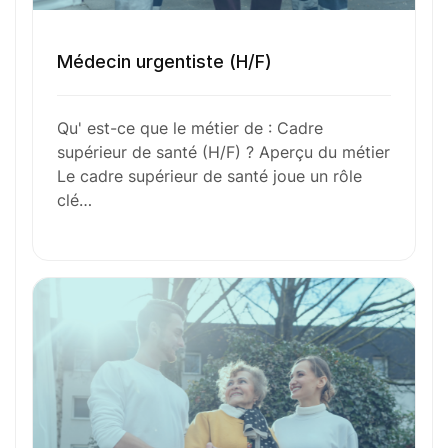
Toutes nos fiches métiers
Médecin urgentiste (H/F)
Envie de commencer
Qu' est-ce que le métier de : Cadre
supérieur de santé (H/F) ? Aperçu du métier
l’aventure avec
nous
?
Le cadre supérieur de santé joue un rôle
clé…
N’attendez plus !
Déposez votre
candidature
spontanée
Votre nom