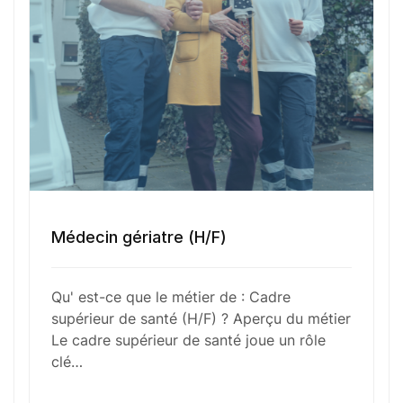
Votre e-mail
Numéro de téléphone
Sélectionner une agence Oxygène Intérim/ BTT
Médecin gériatre (H/F)
Qu' est-ce que le métier de : Cadre
Votre CV
supérieur de santé (H/F) ? Aperçu du métier
Le cadre supérieur de santé joue un rôle
Glisser & déposer les fichiers ici
clé…
ou
Parcourir les fichiers