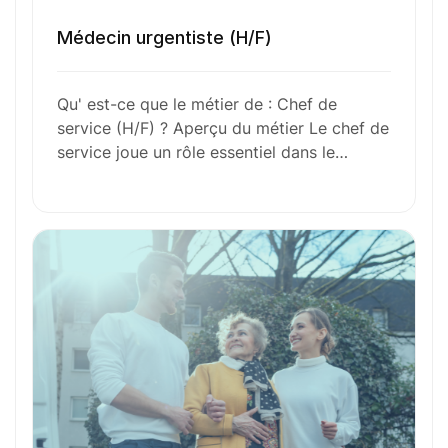
l’aventure avec
nous
?
Médecin urgentiste (H/F)
N’attendez plus !
Qu' est-ce que le métier de : Chef de
service (H/F) ? Aperçu du métier Le chef de
Déposez votre
candidature
service joue un rôle essentiel dans le…
spontanée
Votre nom
Votre e-mail