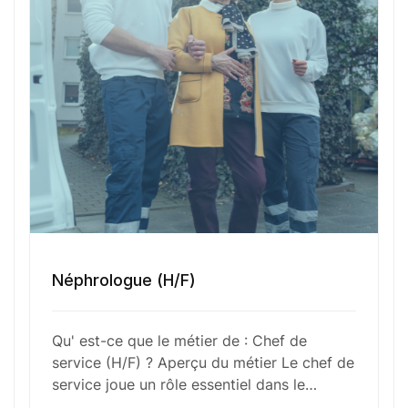
tâches, ainsi que l’optimisation des processus
pour améliorer l’efficacité et atteindre les objectifs
fixés. Véritable leader, il doit aussi veiller à la
motivation et au développement des
compétences de ses collaborateurs.
Fonctions Principales
Néphrologue (H/F)
Compétences Requises
Qu' est-ce que le métier de : Chef de
Outils et Technologies ️
service (H/F) ? Aperçu du métier Le chef de
service joue un rôle essentiel dans le…