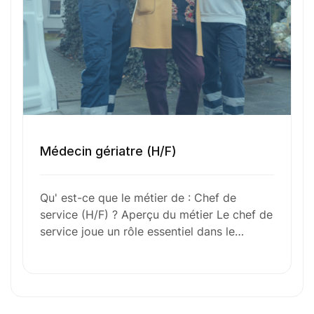
Numéro de téléphone
Sélectionner une agence Oxygène Intérim/ BTT
Votre CV
Médecin gériatre (H/F)
Glisser & déposer les fichiers ici
Qu' est-ce que le métier de : Chef de
ou
service (H/F) ? Aperçu du métier Le chef de
Parcourir les fichiers
service joue un rôle essentiel dans le…
0
sur 1
J'
accepte les
mentions légales
et la
politique
de confidentialité
.