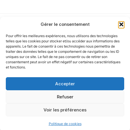
Cet article a été partiellement rédigé à l’aide d’une intelligence artificielle et
Gérer le consentement
vérifié par un auteur humain.
Pour offrir les meilleures expériences, nous utilisons des technologies
Notre politique
telles que les cookies pour stocker et/ou accéder aux informations des
appareils. Le fait de consentir à ces technologies nous permettra de
traiter des données telles que le comportement de navigation ou les ID
uniques sur ce site. Le fait de ne pas consentir ou de retirer son
Nos agences
consentement peut avoir un effet négatif sur certaines caractéristiques
et fonctions.
Nos autres marques
Accepter
Nos réseaux
Refuser
Voir les préférences
@ 2025 Oxygène Groupe. Tous droits réservés.
Politique de cookies