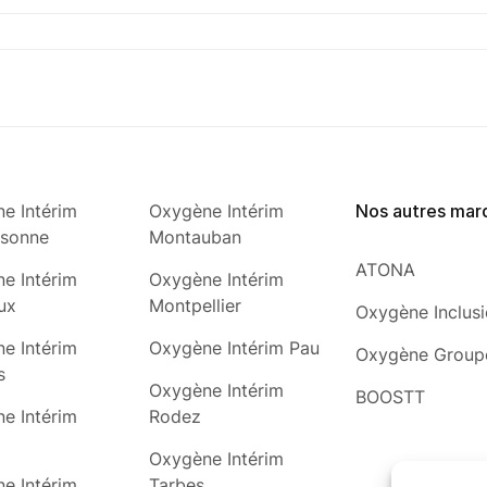
e Intérim
Oxygène Intérim
Nos autres mar
ssonne
Montauban
ATONA
e Intérim
Oxygène Intérim
ux
Montpellier
Oxygène Inclus
e Intérim
Oxygène Intérim Pau
Oxygène Group
s
Oxygène Intérim
BOOSTT
e Intérim
Rodez
Oxygène Intérim
e Intérim
Tarbes