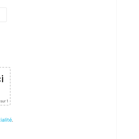
i
sur 1
ialité
.