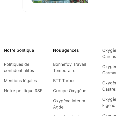
Notre politique
Nos agences
Oxygèn
Carca
Politiques de
Bonnefoy Travail
Oxygèn
confidentialités
Temporaire
Carma
Mentions légales
BTT Tarbes
Oxygèn
Castre
Notre politique RSE
Groupe Oxygène
Oxygèn
Oxygène Intérim
Figeac
Agde
Oxygèn