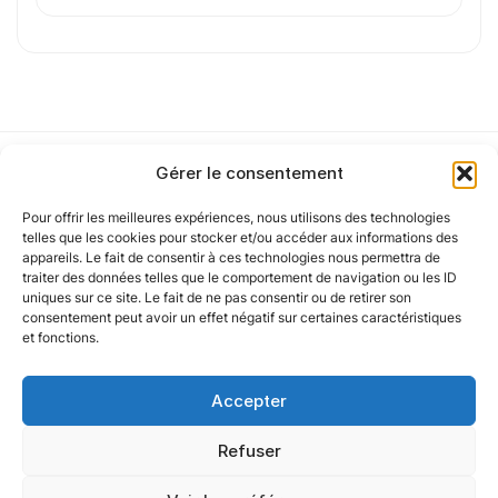
Parcourir les fichiers
0
sur 1
J'
accepte les
mentions légales
et la
politique
de confidentialité
.
Gérer le consentement
Pour offrir les meilleures expériences, nous utilisons des technologies
Notre politique
telles que les cookies pour stocker et/ou accéder aux informations des
Cet article a été partiellement rédigé à l’aide d’une intelligence artificielle et
appareils. Le fait de consentir à ces technologies nous permettra de
vérifié par un auteur humain.
traiter des données telles que le comportement de navigation ou les ID
uniques sur ce site. Le fait de ne pas consentir ou de retirer son
Nos agences
consentement peut avoir un effet négatif sur certaines caractéristiques
et fonctions.
Nos autres marques
Accepter
Nos réseaux
Refuser