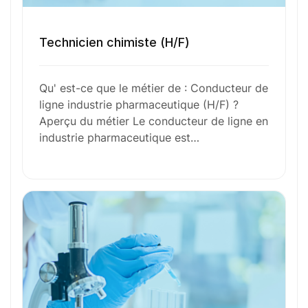
Toutes nos fiches métiers
Technicien chimiste (H/F)
Qu' est-ce que le métier de : Conducteur de
Envie de commencer
ligne industrie pharmaceutique (H/F) ?
Aperçu du métier Le conducteur de ligne en
l’aventure avec
nous
?
industrie pharmaceutique est…
N’attendez plus !
Déposez votre
candidature
spontanée
Votre nom