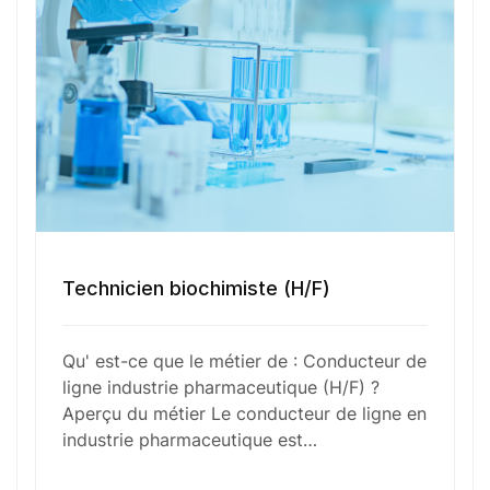
Votre e-mail
Numéro de téléphone
Sélectionner une agence Oxygène Intérim/ BTT
Technicien biochimiste (H/F)
Qu' est-ce que le métier de : Conducteur de
ligne industrie pharmaceutique (H/F) ?
Votre CV
Aperçu du métier Le conducteur de ligne en
industrie pharmaceutique est…
Glisser & déposer les fichiers ici
ou