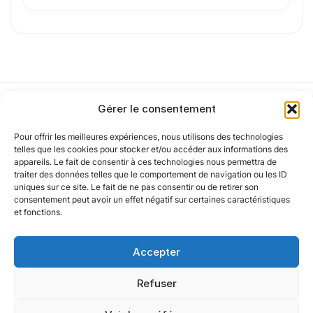
0
sur 1
J'
accepte les
mentions légales
et la
politique
de confidentialité
.
Gérer le consentement
Pour offrir les meilleures expériences, nous utilisons des technologies
Cet article a été partiellement rédigé à l’aide d’une intelligence artificielle et
Notre politique
telles que les cookies pour stocker et/ou accéder aux informations des
vérifié par un auteur humain.
appareils. Le fait de consentir à ces technologies nous permettra de
traiter des données telles que le comportement de navigation ou les ID
uniques sur ce site. Le fait de ne pas consentir ou de retirer son
Nos agences
consentement peut avoir un effet négatif sur certaines caractéristiques
et fonctions.
Nos autres marques
Accepter
Nos réseaux
Refuser