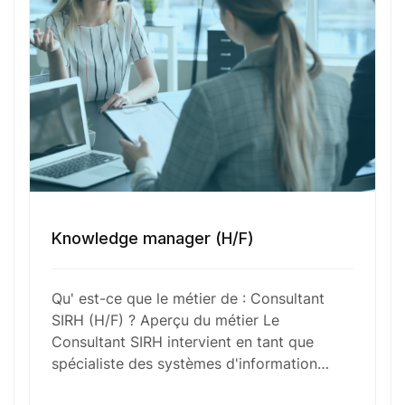
Votre e-mail
Numéro de téléphone
Sélectionner une agence Oxygène Intérim/ BTT
Knowledge manager (H/F)
Qu' est-ce que le métier de : Consultant
Votre CV
SIRH (H/F) ? Aperçu du métier Le
Consultant SIRH intervient en tant que
Glisser & déposer les fichiers ici
spécialiste des systèmes d'information…
ou
Parcourir les fichiers