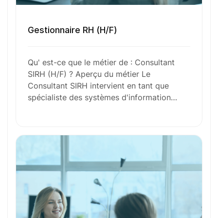
Toutes nos fiches métiers
Gestionnaire RH (H/F)
Envie de commencer
Qu' est-ce que le métier de : Consultant
SIRH (H/F) ? Aperçu du métier Le
l’aventure avec
nous
?
Consultant SIRH intervient en tant que
spécialiste des systèmes d'information…
N’attendez plus !
Déposez votre
candidature
spontanée
Votre nom