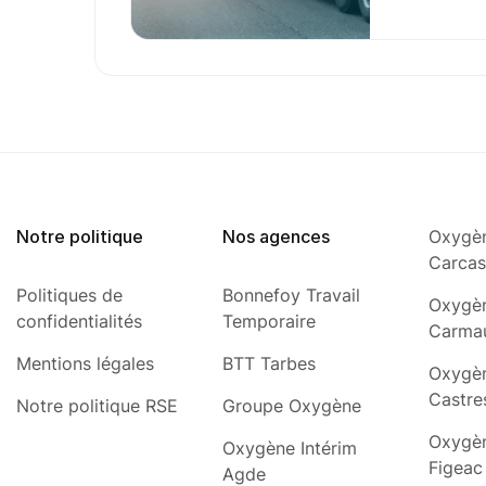
Notre politique
Nos agences
Oxygèn
Carca
Politiques de
Bonnefoy Travail
Oxygèn
confidentialités
Temporaire
Carma
Mentions légales
BTT Tarbes
Oxygèn
Castre
Notre politique RSE
Groupe Oxygène
Oxygèn
Oxygène Intérim
Figeac
Agde